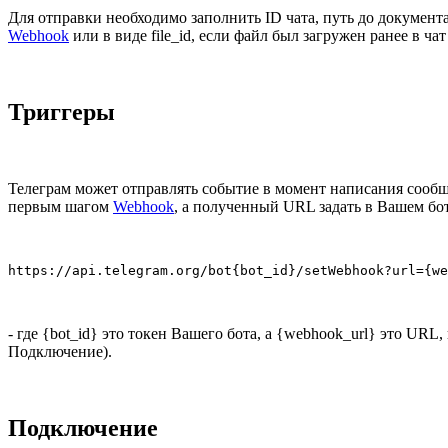
Для отправки необходимо заполнить ID чата, путь до документ
Webhook
или в виде file_id, если файл был загружен ранее в ча
Триггеры
Телеграм может отправлять событие в момент написания сообщен
первым шагом
Webhook
, а полученный URL задать в Вашем бот
https://api.telegram.org/bot{bot_id}/setWebhook?url={we
- где {bot_id} это токен Вашего бота, а {webhook_url} это URL
Подключение).
Подключение