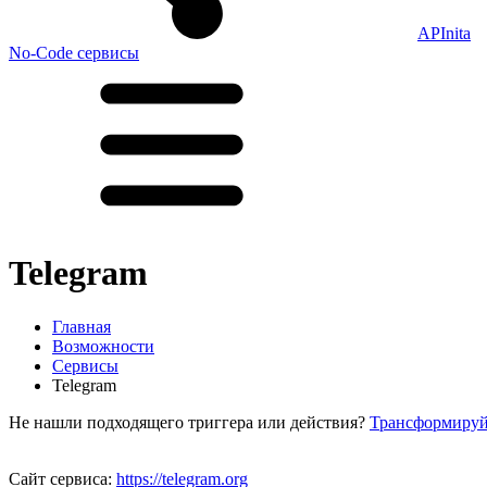
APInita
No-Code сервисы
Telegram
Главная
Возможности
Сервисы
Telegram
Не нашли подходящего триггера или действия?
Трансформируй
Сайт сервиса:
https://telegram.org