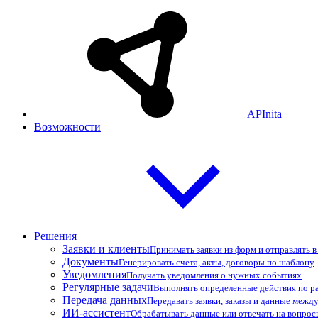
APInita
Возможности
Решения
Заявки и клиенты
Принимать заявки из форм и отправлять 
Документы
Генерировать счета, акты, договоры по шаблону
Уведомления
Получать уведомления о нужных событиях
Регулярные задачи
Выполнять определенные действия по р
Передача данных
Передавать заявки, заказы и данные межд
ИИ-ассистент
Обрабатывать данные или отвечать на вопро