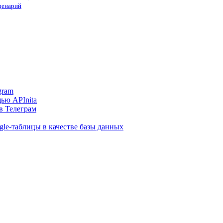
сценарий
gram
ью APInita
в Телеграм
gle-таблицы в качестве базы данных