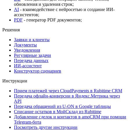
обновления и удаления строк;
AI
- взаимодействие с нейросетью и создание ИИ-
ассистентов;
PDF
- генератор PDF документов;
Решения
Заявки и клиенты
Документы
Уведомления
Регулярные задачи
Передача данных
ИИ-ассистент
Конструктор сценариев
Инструкции
Прием платежей через CloudPayments в Rubitime CRM
Передача офлайн-конверсии в Яндекс.Метрика через
API
Передача обращений из U-ON в Google таблицы
Списание остатков в МойСклад из Rubitime
Добавление сделок и контактов в amoCRM при помощи
Telegram-бота
Посмотреть другие инструкции