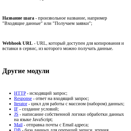
Название шага
- произвольное название, например
"Входящие данные" или "Получаем заявки";
Webhook URL
- URL, который доступен для копирования и
вставки в сервис, из которого можно получать данные.
Другие модули
HTTP
- исходящий запрос;
Response
- ответ на входящий запрос;
Iterator
- цикл для работы с массиом (набором) данных;
IF
- создание условий;
JS
- написание собственной логики обработки данных
на языке JavaScript;
Mail
- отправка почты с Email адреса;
DB
- база данных для операций записи, чтения,