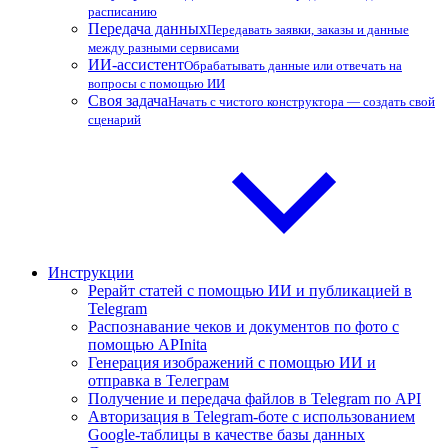
расписанию
Передача данных
Передавать заявки, заказы и данные
между разными сервисами
ИИ-ассистент
Обрабатывать данные или отвечать на
вопросы с помощью ИИ
Своя задача
Начать с чистого конструктора — создать свой
сценарий
Инструкции
Рерайт статей с помощью ИИ и публикацией в
Telegram
Распознавание чеков и документов по фото с
помощью APInita
Генерация изображений с помощью ИИ и
отправка в Телеграм
Получение и передача файлов в Telegram по API
Авторизация в Telegram-боте с использованием
Google-таблицы в качестве базы данных