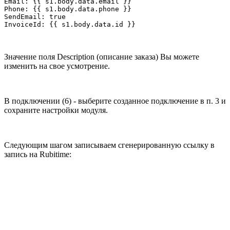
Email: {{ s1.body.data.email }}

Phone: {{ s1.body.data.phone }}

SendEmail: true

InvoiceId: {{ s1.body.data.id }}
Значение поля Description (описание заказа) Вы можете
изменить на свое усмотрение.
В подключении (6) - выберите созданное подключение в п. 3 и
сохраните настройки модуля.
Следующим шагом записываем сгенерированную ссылку в
запись на Rubitime: