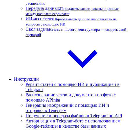
расписанию
Передача данных
Передавать заявки, заказы и данные
между разными сервисами
ИИ-ассистент
Обрабатывать данные или отвечать на
вопросы с помощью ИИ
Своя задача
Начать с чистого конструктора — создать свой
сценарий
Инструкции
Рерайт статей с помощью ИИ и публикацией в
Telegram
Распознавание чеков и документов по фото с
помощью APInita
Генерация изображений с помощью ИИ и
отправка в Телеграм
Получение и передача файлов в Telegram по API
Авторизация в Telegram-боте с использованием
Google-таблицы в качестве базы данных