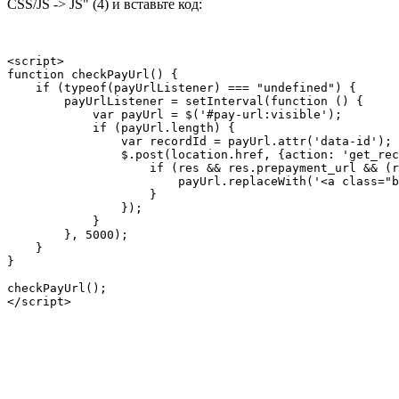
CSS/JS -> JS" (4) и вставьте код:
<script>

function checkPayUrl() {

    if (typeof(payUrlListener) === "undefined") {

        payUrlListener = setInterval(function () {

            var payUrl = $('#pay-url:visible');

            if (payUrl.length) {

                var recordId = payUrl.attr('data-id');

                $.post(location.href, {action: 'get_rec
                    if (res && res.prepayment_url && (r
                        payUrl.replaceWith('<a class="b
                    }

                });

            }

        }, 5000);

    }

}

checkPayUrl();

</script>