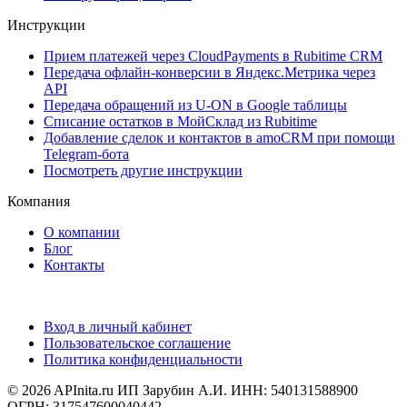
Инструкции
Прием платежей через CloudPayments в Rubitime CRM
Передача офлайн-конверсии в Яндекс.Метрика через
API
Передача обращений из U-ON в Google таблицы
Списание остатков в МойСклад из Rubitime
Добавление сделок и контактов в amoCRM при помощи
Telegram-бота
Посмотреть другие инструкции
Компания
О компании
Блог
Контакты
Вход в личный кабинет
Пользовательское соглашение
Политика конфиденциальности
© 2026 APInita.ru
ИП Зарубин А.И. ИНН: 540131588900
ОГРН: 317547600040442