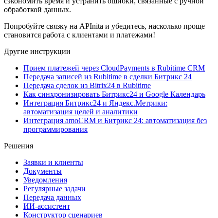
сэкономить время и устранить ошибки, связанные с ручной
обработкой данных.
Попробуйте связку на APInita и убедитесь, насколько проще
становится работа с клиентами и платежами!
Другие инструкции
Прием платежей через CloudPayments в Rubitime CRM
Передача записей из Rubitime в сделки Битрикс 24
Передача сделок из Bitrix24 в Rubitime
Как синхронизировать Битрикс24 и Google Календарь
Интеграция Битрикс24 и Яндекс.Метрики:
автоматизация целей и аналитики
Интеграция amoCRM и Битрикс 24: автоматизация без
программирования
Решения
Заявки и клиенты
Документы
Уведомления
Регулярные задачи
Передача данных
ИИ-ассистент
Конструктор сценариев