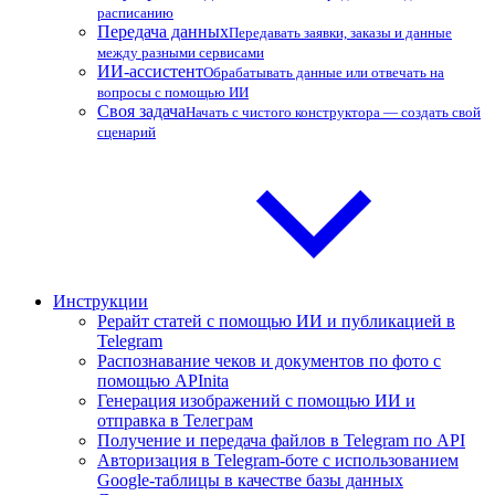
расписанию
Передача данных
Передавать заявки, заказы и данные
между разными сервисами
ИИ-ассистент
Обрабатывать данные или отвечать на
вопросы с помощью ИИ
Своя задача
Начать с чистого конструктора — создать свой
сценарий
Инструкции
Рерайт статей с помощью ИИ и публикацией в
Telegram
Распознавание чеков и документов по фото с
помощью APInita
Генерация изображений с помощью ИИ и
отправка в Телеграм
Получение и передача файлов в Telegram по API
Авторизация в Telegram-боте с использованием
Google-таблицы в качестве базы данных