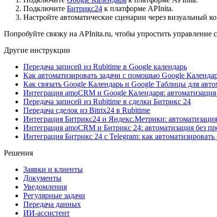
Подключите
Битрикс24
к платформе APInita.
Настройте автоматические сценарии через визуальный ко
Попробуйте связку на APInita.ru, чтобы упростить управление 
Другие инструкции
Передача записей из Rubitime в Google календарь
Как автоматизировать задачи с помощью Google Календар
Как связать Google Календарь и Google Таблицы для авто
Интеграция amoCRM и Google Календаря: автоматизация 
Передача записей из Rubitime в сделки Битрикс 24
Передача сделок из Bitrix24 в Rubitime
Интеграция Битрикс24 и Яндекс.Метрики: автоматизация
Интеграция amoCRM и Битрикс 24: автоматизация без п
Интеграция Битрикс 24 с Telegram: как автоматизировать
Решения
Заявки и клиенты
Документы
Уведомления
Регулярные задачи
Передача данных
ИИ-ассистент