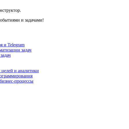
нструктор.
событиями и задачами!
я и Telegram
матизации задач
задач
 целей и аналитики
рограммирования
 бизнес-процессы