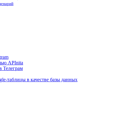
сценарий
gram
ью APInita
в Телеграм
gle-таблицы в качестве базы данных