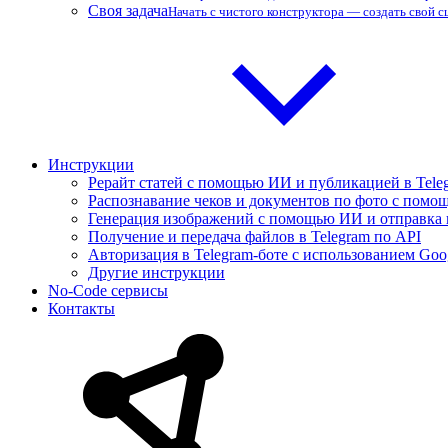
Своя задача
Начать с чистого конструктора — создать свой 
Инструкции
Рерайт статей с помощью ИИ и публикацией в Tele
Распознавание чеков и документов по фото с помощ
Генерация изображений с помощью ИИ и отправка 
Получение и передача файлов в Telegram по API
Авторизация в Telegram-боте с использованием Goo
Другие инструкции
No-Code сервисы
Контакты