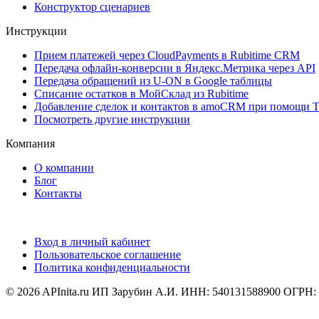
Конструктор сценариев
Инструкции
Прием платежей через CloudPayments в Rubitime CRM
Передача офлайн-конверсии в Яндекс.Метрика через API
Передача обращений из U-ON в Google таблицы
Списание остатков в МойСклад из Rubitime
Добавление сделок и контактов в amoCRM при помощи T
Посмотреть другие инструкции
Компания
О компании
Блог
Контакты
Вход в личный кабинет
Пользовательское соглашение
Политика конфиденциальности
© 2026 APInita.ru
ИП Зарубин А.И. ИНН: 540131588900 ОГРН: