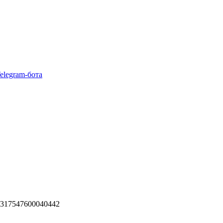
elegram-бота
 317547600040442