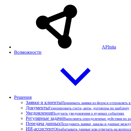
APInita
Возможности
Решения
Заявки и клиенты
Принимать заявки из форм и отправлять 
Документы
Генерировать счета, акты, договоры по шаблону
Уведомления
Получать уведомления о нужных событиях
Регулярные задачи
Выполнять определенные действия по р
Передача данных
Передавать заявки, заказы и данные межд
ИИ-ассистент
Обрабатывать данные или отвечать на вопро