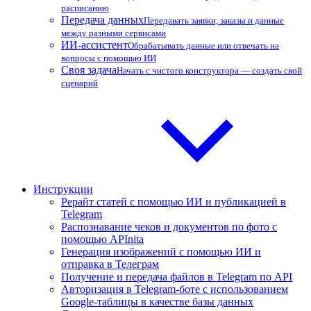
расписанию
Передача данных
Передавать заявки, заказы и данные
между разными сервисами
ИИ-ассистент
Обрабатывать данные или отвечать на
вопросы с помощью ИИ
Своя задача
Начать с чистого конструктора — создать свой
сценарий
Инструкции
Рерайт статей с помощью ИИ и публикацией в
Telegram
Распознавание чеков и документов по фото с
помощью APInita
Генерация изображений с помощью ИИ и
отправка в Телеграм
Получение и передача файлов в Telegram по API
Авторизация в Telegram-боте с использованием
Google-таблицы в качестве базы данных