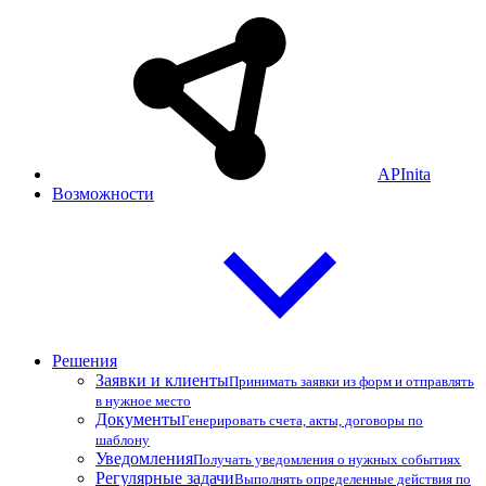
APInita
Возможности
Решения
Заявки и клиенты
Принимать заявки из форм и отправлять
в нужное место
Документы
Генерировать счета, акты, договоры по
шаблону
Уведомления
Получать уведомления о нужных событиях
Регулярные задачи
Выполнять определенные действия по