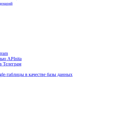
сценарий
gram
ью APInita
в Телеграм
gle-таблицы в качестве базы данных