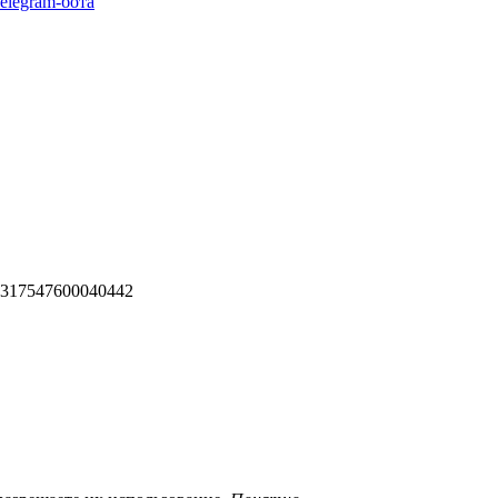
elegram-бота
 317547600040442