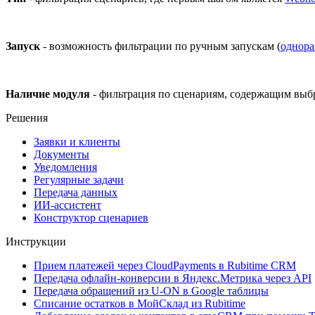
Запуск
- возможность фильтрации по ручным запускам (
однора
Наличие модуля
- фильтрация по сценариям, содержащим вы
Решения
Заявки и клиенты
Документы
Уведомления
Регулярные задачи
Передача данных
ИИ-ассистент
Конструктор сценариев
Инструкции
Прием платежей через CloudPayments в Rubitime CRM
Передача офлайн-конверсии в Яндекс.Метрика через API
Передача обращений из U-ON в Google таблицы
Списание остатков в МойСклад из Rubitime