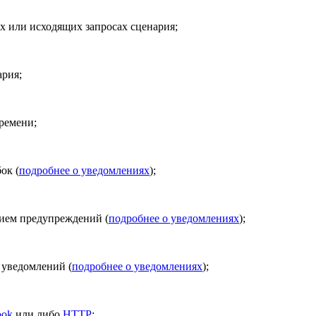
х или исходящих запросах сценария;
ария;
времени;
ок (
подробнее о уведомлениях
);
чием предупреждений (
подробнее о уведомлениях
);
 уведомлений (
подробнее о уведомлениях
);
ook
или либо
HTTP
;