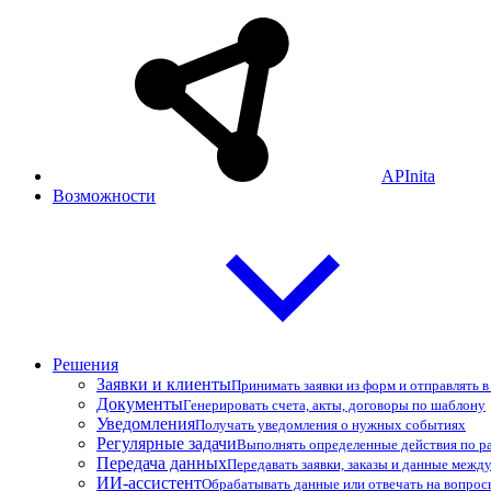
APInita
Возможности
Решения
Заявки и клиенты
Принимать заявки из форм и отправлять 
Документы
Генерировать счета, акты, договоры по шаблону
Уведомления
Получать уведомления о нужных событиях
Регулярные задачи
Выполнять определенные действия по р
Передача данных
Передавать заявки, заказы и данные межд
ИИ-ассистент
Обрабатывать данные или отвечать на вопро