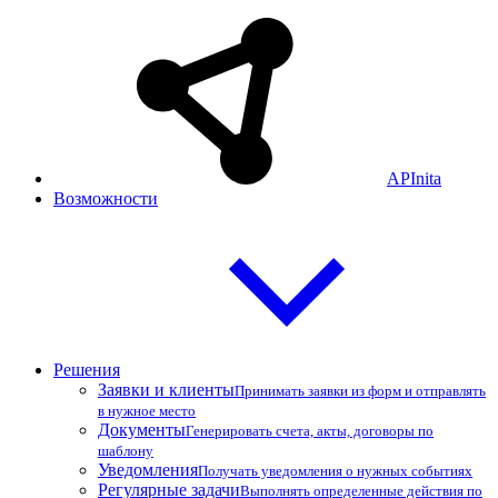
APInita
Возможности
Решения
Заявки и клиенты
Принимать заявки из форм и отправлять
в нужное место
Документы
Генерировать счета, акты, договоры по
шаблону
Уведомления
Получать уведомления о нужных событиях
Регулярные задачи
Выполнять определенные действия по