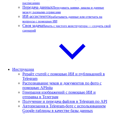
расписанию
Передача данных
Передавать заявки, заказы и данные
между разными сервисами
ИИ-ассистент
Обрабатывать данные или отвечать на
вопросы с помощью ИИ
Своя задача
Начать с чистого конструктора — создать свой
сценарий
Инструкции
Рерайт статей с помощью ИИ и публикацией в
Telegram
Распознавание чеков и документов по фото с
помощью APInita
Генерация изображений с помощью ИИ и
отправка в Телеграм
Получение и передача файлов в Telegram по API
Авторизация в Telegram-боте с использованием
Google-таблицы в качестве базы данных