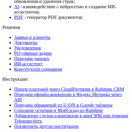
обновления и удаления строк;
AI
- взаимодействие с нейросетью и создание ИИ-
ассистентов;
PDF
- генератор PDF документов;
Решения
Заявки и клиенты
Документы
Уведомления
Регулярные задачи
Передача данных
ИИ-ассистент
Конструктор сценариев
Инструкции
Прием платежей через CloudPayments в Rubitime CRM
Передача офлайн-конверсии в Яндекс.Метрика через
API
Передача обращений из U-ON в Google таблицы
Списание остатков в МойСклад из Rubitime
Добавление сделок и контактов в amoCRM при помощи
Telegram-бота
Посмотреть другие инструкции