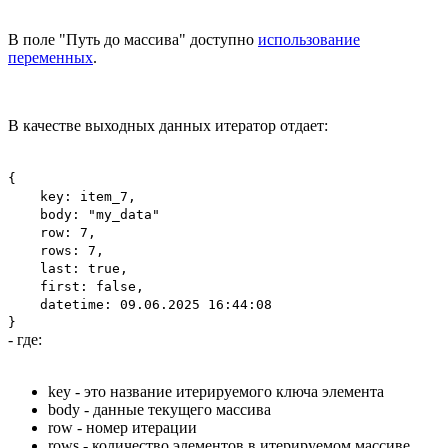
В поле "Путь до массива" доступно
использование
переменных
.
В качестве выходных данных итератор отдает:
{

    key: item_7,

    body: "my_data"

    row: 7,

    rows: 7,

    last: true,

    first: false,

    datetime: 09.06.2025 16:44:08

}
- где:
key - это название итерируемого ключа элемента
body - данные текущего массива
row - номер итерации
rows - количество элементов в итерируемом массиве