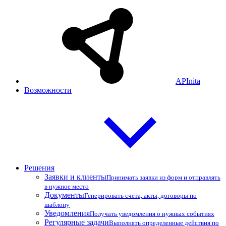
APInita
Возможности
Решения
Заявки и клиенты
Принимать заявки из форм и отправлять
в нужное место
Документы
Генерировать счета, акты, договоры по
шаблону
Уведомления
Получать уведомления о нужных событиях
Регулярные задачи
Выполнять определенные действия по