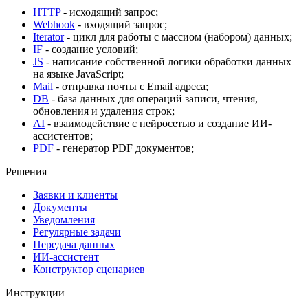
HTTP
- исходящий запрос;
Webhook
- входящий запрос;
Iterator
- цикл для работы с массиом (набором) данных;
IF
- создание условий;
JS
- написание собственной логики обработки данных
на языке JavaScript;
Mail
- отправка почты с Email адреса;
DB
- база данных для операций записи, чтения,
обновления и удаления строк;
AI
- взаимодействие с нейросетью и создание ИИ-
ассистентов;
PDF
- генератор PDF документов;
Решения
Заявки и клиенты
Документы
Уведомления
Регулярные задачи
Передача данных
ИИ-ассистент
Конструктор сценариев
Инструкции