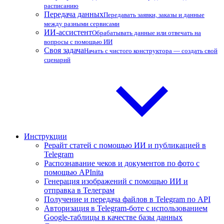
расписанию
Передача данных
Передавать заявки, заказы и данные
между разными сервисами
ИИ-ассистент
Обрабатывать данные или отвечать на
вопросы с помощью ИИ
Своя задача
Начать с чистого конструктора — создать свой
сценарий
Инструкции
Рерайт статей с помощью ИИ и публикацией в
Telegram
Распознавание чеков и документов по фото с
помощью APInita
Генерация изображений с помощью ИИ и
отправка в Телеграм
Получение и передача файлов в Telegram по API
Авторизация в Telegram-боте с использованием
Google-таблицы в качестве базы данных