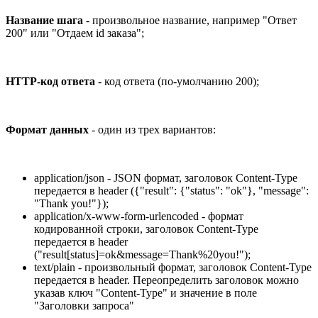
Название шага
- произвольное название, например "Ответ
200" или "Отдаем id заказа";
HTTP-код ответа
- код ответа (по-умолчанию 200);
Формат данных
- один из трех вариантов:
application/json - JSON формат, заголовок Content-Type
передается в header ({"result": {"status": "ok"}, "message":
"Thank you!"});
application/x-www-form-urlencoded - формат
кодированной строки, заголовок Content-Type
передается в header
("result[status]=ok&message=Thank%20you!");
text/plain - произвольный формат, заголовок Content-Type
передается в header. Переопределить заголовок можно
указав ключ "Content-Type" и значение в поле
"Заголовки запроса"