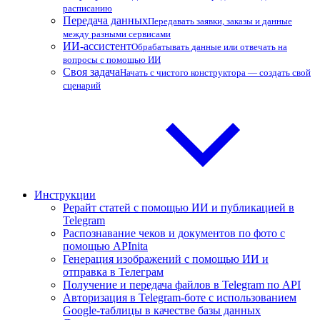
расписанию
Передача данных
Передавать заявки, заказы и данные
между разными сервисами
ИИ-ассистент
Обрабатывать данные или отвечать на
вопросы с помощью ИИ
Своя задача
Начать с чистого конструктора — создать свой
сценарий
Инструкции
Рерайт статей с помощью ИИ и публикацией в
Telegram
Распознавание чеков и документов по фото с
помощью APInita
Генерация изображений с помощью ИИ и
отправка в Телеграм
Получение и передача файлов в Telegram по API
Авторизация в Telegram-боте с использованием
Google-таблицы в качестве базы данных