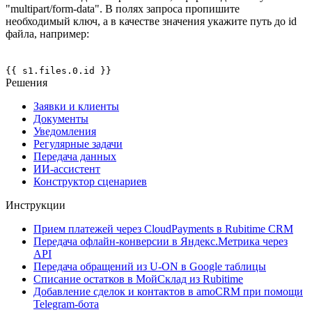
"multipart/form-data". В полях запроса пропишите
необходимый ключ, а в качестве значения укажите путь до id
файла, например:
{{ s1.files.0.id }}
Решения
Заявки и клиенты
Документы
Уведомления
Регулярные задачи
Передача данных
ИИ-ассистент
Конструктор сценариев
Инструкции
Прием платежей через CloudPayments в Rubitime CRM
Передача офлайн-конверсии в Яндекс.Метрика через
API
Передача обращений из U-ON в Google таблицы
Списание остатков в МойСклад из Rubitime
Добавление сделок и контактов в amoCRM при помощи
Telegram-бота