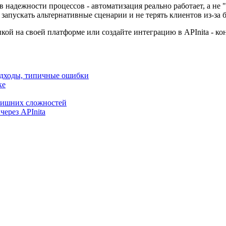
надежности процессов - автоматизация реально работает, а не "
 запускать альтернативные сценарии и не терять клиентов из-за 
ой на своей платформе или создайте интеграцию в APInita - ко
одходы, типичные ошибки
ке
 лишних сложностей
через APInita