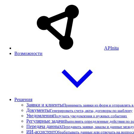
APInita
Возможности
Решения
Заявки и клиенты
Принимать заявки из форм и отправлять 
Документы
Генерировать счета, акты, договоры по шаблону
Уведомления
Получать уведомления о нужных событиях
Регулярные задачи
Выполнять определенные действия по р
Передача данных
Передавать заявки, заказы и данные межд
ИИ-ассистент
Обрабатывать данные или отвечать на вопро