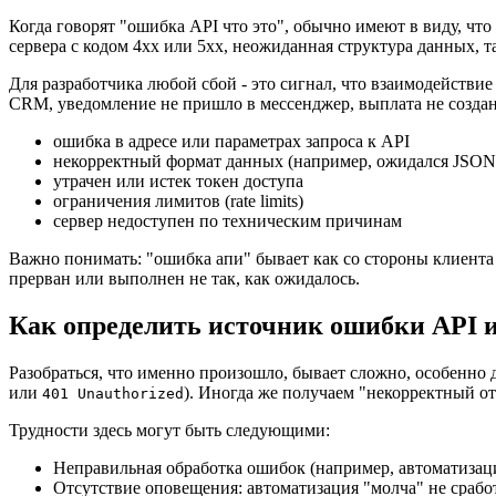
Когда говорят "ошибка API что это", обычно имеют в виду, чт
сервера с кодом 4xx или 5xx, неожиданная структура данных, т
Для разработчика любой сбой - это сигнал, что взаимодействие
CRM, уведомление не пришло в мессенджер, выплата не создан
ошибка в адресе или параметрах запроса к API
некорректный формат данных (например, ожидался JSON
утрачен или истек токен доступа
ограничения лимитов (rate limits)
сервер недоступен по техническим причинам
Важно понимать: "ошибка апи" бывает как со стороны клиента (
прерван или выполнен не так, как ожидалось.
Как определить источник ошибки API 
Разобраться, что именно произошло, бывает сложно, особенно
или
). Иногда же получаем "некорректный отв
401 Unauthorized
Трудности здесь могут быть следующими:
Неправильная обработка ошибок (например, автоматизация
Отсутствие оповещения: автоматизация "молча" не срабо