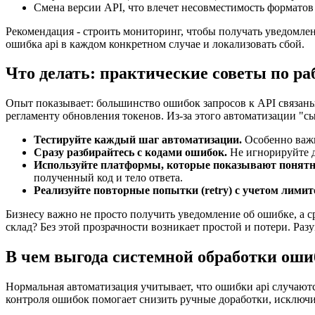
Смена версии API, что влечет несовместимость форматов
Рекомендация - строить мониторинг, чтобы получать уведомлен
ошибка api в каждом конкретном случае и локализовать сбой.
Что делать: практические советы по ра
Опыт показывает: большинство ошибок запросов к API связан
регламенту обновления токенов. Из-за этого автоматизации "с
Тестируйте каждый шаг автоматизации.
Особенно важн
Сразу разбирайтесь с кодами ошибок.
Не игнорируйте д
Используйте платформы, которые показывают понят
полученный код и тело ответа.
Реализуйте повторные попытки (retry) с учетом лимит
Бизнесу важно не просто получить уведомление об ошибке, а ср
склад? Без этой прозрачности возникает простой и потери. Ра
В чем выгода системной обработки оши
Нормальная автоматизация учитывает, что ошибки api случаютс
контроля ошибок помогает снизить ручные доработки, исключи