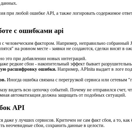
 данных.
ия при любой ошибке API, а также логировать содержимое ответа
боте с ошибками api
ы с человеческим фактором. Например, неправильно собранный 
ыпятся" на ровном месте - заявки не создаются, сделки висят в 
о это при добавлении новых интеграций.
аже редкие сбои - накопительный эффект бывает разрушительны
ную расшифровку ошибки.
Например, APInita выдает в логе по
ов.
Иногда ошибка связана с перегрузкой сервиса или сетевым "
азу видеть всю цепочку событий. Почему не отправился счет, чт
зумная автоматизация должна защищать от подобных ситуаций.
бок API
я даже у лучших сервисов. Критичен не сам факт сбоя, а то, ка
ть неочевидные сбои, сохранить данные в целости.