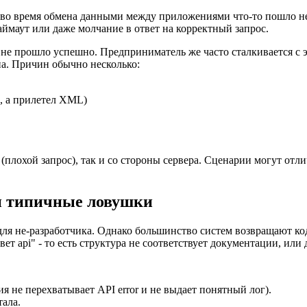
о во время обмена данными между приложениями что-то пошло не 
аймаут или даже молчание в ответ на корректный запрос.
 не прошло успешно. Предприниматель же часто сталкивается с э
а. Причин обычно несколько:
, а прилетел XML)
плохой запрос), так и со стороны сервера. Сценарии могут отли
и типичные ловушки
 для не-разработчика. Однако большинство систем возвращают 
ет api" - то есть структура не соответствует документации, или
 не перехватывает API error и не выдает понятный лог).
тала.