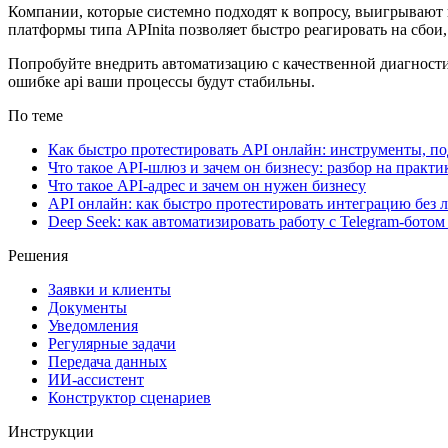
Компании, которые системно подходят к вопросу, выигрывают в 
платформы типа APInita позволяет быстро реагировать на сбои,
Попробуйте внедрить автоматизацию с качественной диагностик
ошибке api ваши процессы будут стабильны.
По теме
Как быстро протестировать API онлайн: инструменты, п
Что такое API-шлюз и зачем он бизнесу: разбор на практи
Что такое API-адрес и зачем он нужен бизнесу
API онлайн: как быстро протестировать интеграцию без
Deep Seek: как автоматизировать работу с Telegram-ботом 
Решения
Заявки и клиенты
Документы
Уведомления
Регулярные задачи
Передача данных
ИИ-ассистент
Конструктор сценариев
Инструкции