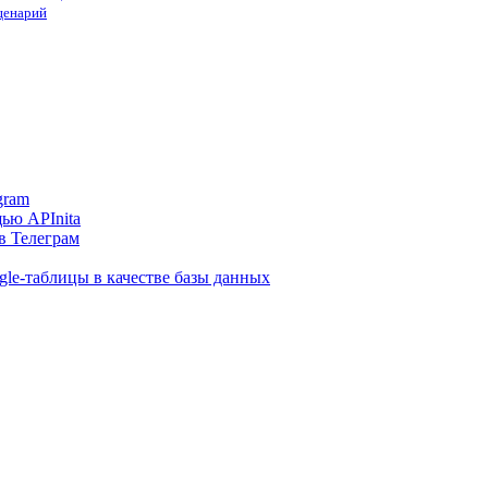
сценарий
gram
ью APInita
в Телеграм
gle-таблицы в качестве базы данных