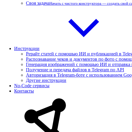
Своя задача
Начать с чистого конструктора — создать свой 
Инструкции
Рерайт статей с помощью ИИ и публикацией в Tele
Распознавание чеков и документов по фото с помощ
Генерация изображений с помощью ИИ и отправка 
Получение и передача файлов в Telegram по API
Авторизация в Telegram-боте с использованием Goo
Другие инструкции
No-Code сервисы
Контакты