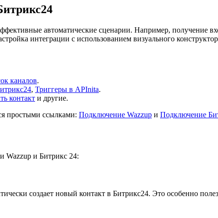
Битрикс24
 эффективные автоматические сценарии. Например, получение в
настройка интеграции с использованием визуального конструкто
ок каналов
.
Битрикс24
,
Триггеры в APInita
.
ть контакт
и другие.
ься простыми ссылками:
Подключение Wazzup
и
Подключение Би
и Wazzup и Битрикс 24:
тически создает новый контакт в Битрикс24. Это особенно полез