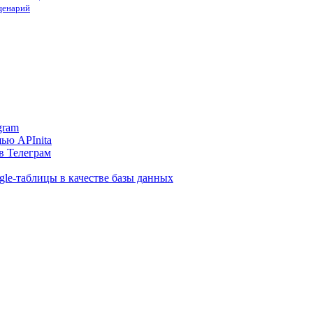
сценарий
gram
ью APInita
в Телеграм
gle-таблицы в качестве базы данных