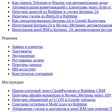
Как связать Telegram и Wazzup для автоматизации задач
Автоматизация коммуникаций с клиентами через Avito и
Передача записей из Rubitime в сделки Битрикс 24
Передача сделок из Bitrix24 в Rubitime
Как синхронизировать Битрикс24 и Google Календарь
Интеграция Битрикс24 и Яндекс.Метрики: автоматизация
Интеграция amoCRM и Битрикс 24: автоматизация без п
Решения
Заявки и клиенты
Документы
Уведомления
Регулярные задачи
Передача данных
ИИ-ассистент
Конструктор сценариев
Инструкции
Прием платежей через CloudPayments в Rubitime CRM
Передача офлайн-конверсии в Яндекс.Метрика через API
Передача обращений из U-ON в Google таблицы
Списание остатков в МойСклад из Rubitime
Добавление сделок и контактов в amoCRM при помощи T