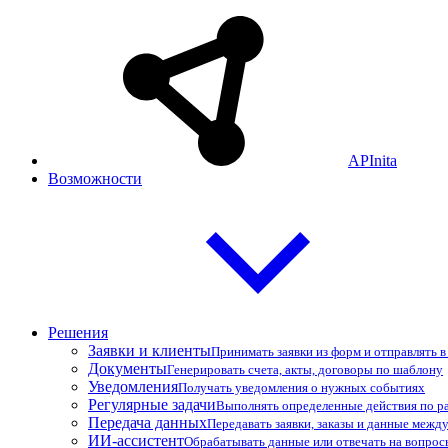
APInita
Возможности
Решения
Заявки и клиенты
Принимать заявки из форм и отправлять 
Документы
Генерировать счета, акты, договоры по шаблону
Уведомления
Получать уведомления о нужных событиях
Регулярные задачи
Выполнять определенные действия по р
Передача данных
Передавать заявки, заказы и данные межд
ИИ-ассистент
Обрабатывать данные или отвечать на вопро