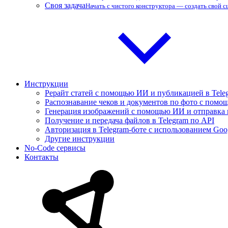
Своя задача
Начать с чистого конструктора — создать свой 
Инструкции
Рерайт статей с помощью ИИ и публикацией в Tele
Распознавание чеков и документов по фото с помощ
Генерация изображений с помощью ИИ и отправка 
Получение и передача файлов в Telegram по API
Авторизация в Telegram-боте с использованием Goo
Другие инструкции
No-Code сервисы
Контакты