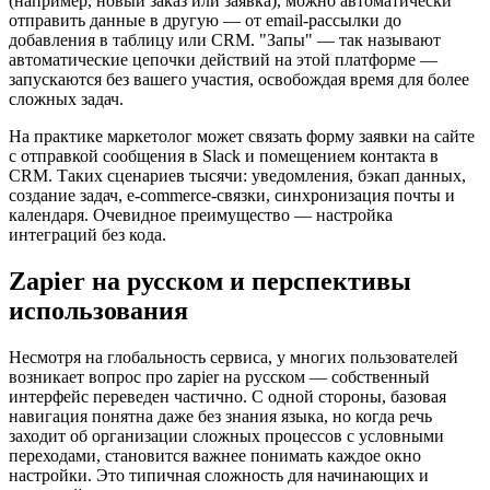
(например, новый заказ или заявка), можно автоматически
отправить данные в другую — от email-рассылки до
добавления в таблицу или CRM. "Запы" — так называют
автоматические цепочки действий на этой платформе —
запускаются без вашего участия, освобождая время для более
сложных задач.
На практике маркетолог может связать форму заявки на сайте
с отправкой сообщения в Slack и помещением контакта в
CRM. Таких сценариев тысячи: уведомления, бэкап данных,
создание задач, e-commerce-связки, синхронизация почты и
календаря. Очевидное преимущество — настройка
интеграций без кода.
Zapier на русском и перспективы
использования
Несмотря на глобальность сервиса, у многих пользователей
возникает вопрос про zapier на русском — собственный
интерфейс переведен частично. С одной стороны, базовая
навигация понятна даже без знания языка, но когда речь
заходит об организации сложных процессов с условными
переходами, становится важнее понимать каждое окно
настройки. Это типичная сложность для начинающих и