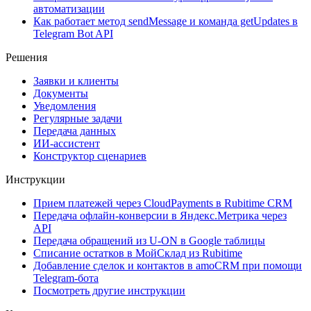
автоматизации
Как работает метод sendMessage и команда getUpdates в
Telegram Bot API
Решения
Заявки и клиенты
Документы
Уведомления
Регулярные задачи
Передача данных
ИИ-ассистент
Конструктор сценариев
Инструкции
Прием платежей через CloudPayments в Rubitime CRM
Передача офлайн-конверсии в Яндекс.Метрика через
API
Передача обращений из U-ON в Google таблицы
Списание остатков в МойСклад из Rubitime
Добавление сделок и контактов в amoCRM при помощи
Telegram-бота
Посмотреть другие инструкции