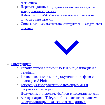
расписанию
Передача данных
Передавать заявки, заказы и данные
между разными сервисами
ИИ-ассистент
Обрабатывать данные или отвечать на
вопросы с помощью ИИ
Своя задача
Начать с чистого конструктора — создать свой
сценарий
Инструкции
Рерайт статей с помощью ИИ и публикацией в
Telegram
Распознавание чеков и документов по фото с
помощью APInita
Генерация изображений с помощью ИИ и
отправка в Телеграм
Получение и передача файлов в Telegram по API
Авторизация в Telegram-боте с использованием
Google-таблицы в качестве базы данных