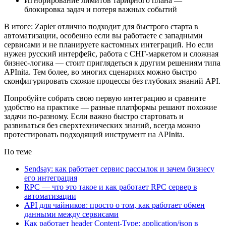
Игнорирование лимитов тарифного плана —
блокировка задач и потеря важных событий
В итоге: Zapier отлично подходит для быстрого старта в
автоматизации, особенно если вы работаете с западными
сервисами и не планируете кастомных интеграций. Но если
нужен русский интерфейс, работа с СНГ-маркетом и сложная
бизнес-логика — стоит приглядеться к другим решениям типа
APInita. Тем более, во многих сценариях можно быстро
сконфигурировать схожие процессы без глубоких знаний API.
Попробуйте собрать свою первую интеграцию и сравните
удобство на практике — разные платформы решают похожие
задачи по-разному. Если важно быстро стартовать и
развиваться без сверхтехнических знаний, всегда можно
протестировать подходящий инструмент на APInita.
По теме
Sendsay: как работает сервис рассылок и зачем бизнесу
его интеграция
RPC — что это такое и как работает RPC сервер в
автоматизации
API для чайников: просто о том, как работает обмен
данными между сервисами
Как работает header Content-Type: application/json в