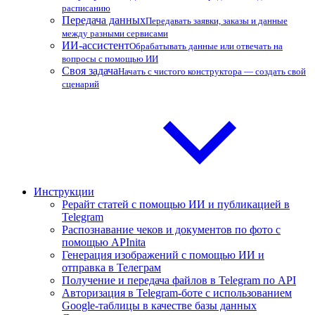
расписанию
Передача данных
Передавать заявки, заказы и данные
между разными сервисами
ИИ-ассистент
Обрабатывать данные или отвечать на
вопросы с помощью ИИ
Своя задача
Начать с чистого конструктора — создать свой
сценарий
Инструкции
Рерайт статей с помощью ИИ и публикацией в
Telegram
Распознавание чеков и документов по фото с
помощью APInita
Генерация изображений с помощью ИИ и
отправка в Телеграм
Получение и передача файлов в Telegram по API
Авторизация в Telegram-боте с использованием
Google-таблицы в качестве базы данных