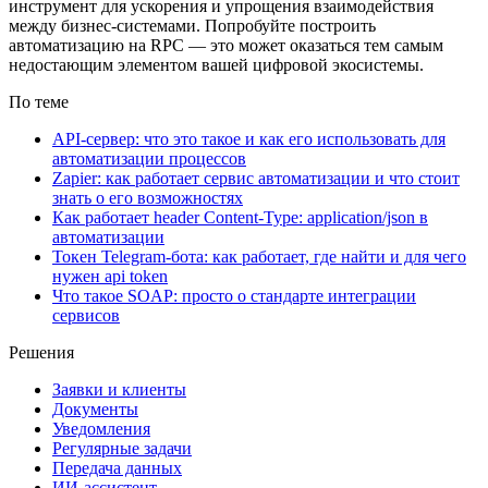
инструмент для ускорения и упрощения взаимодействия
между бизнес-системами. Попробуйте построить
автоматизацию на RPC — это может оказаться тем самым
недостающим элементом вашей цифровой экосистемы.
По теме
API-сервер: что это такое и как его использовать для
автоматизации процессов
Zapier: как работает сервис автоматизации и что стоит
знать о его возможностях
Как работает header Content-Type: application/json в
автоматизации
Токен Telegram-бота: как работает, где найти и для чего
нужен api token
Что такое SOAP: просто о стандарте интеграции
сервисов
Решения
Заявки и клиенты
Документы
Уведомления
Регулярные задачи
Передача данных
ИИ-ассистент