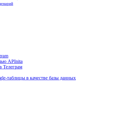
сценарий
gram
ью APInita
в Телеграм
gle-таблицы в качестве базы данных