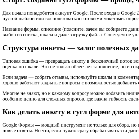
Для начала понадобится аккаунт Google. После входа в Googl
пустой шаблон или воспользоваться готовыми макетами: опрос, 
Название формы, описание (поясните, зачем вы собираете данн
выбор из списка, шкала и даже загрузку файла. Советуем не у
Структура анкеты — залог полезных д
Типовая ошибка — превращать анкету в бесконечный поток воп
оценка по шкале. Это не только облегчает заполнение, но и с
Если задача — собрать отзывы, используйте шкалы и коммента
хорошо работают закрытые вопросы с возможностью добавить 
Многие не знают, но к каждому вопросу можно добавить индив
особенно ценно для сложных опросов, где важна гибкость сцен
Как делать анкету в гугл форме для ав
Google Формы — мощный инструмент не только для сбора, но и 
новые ответы. Но что, если нужно сразу обрабатывать эти дан