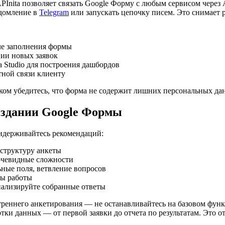
Inita позволяет связать Google Форму с любым сервисом через 
едомление в
Telegram
или запускать цепочку писем. Это снимает 
ле заполнения формы
нии новых заявок
 Studio для построения дашбордов
ной связи клиенту
ком убедитесь, что форма не содержит лишних персональных да
оздании Google Формы
ридерживайтесь рекомендаций:
 структуру анкеты
еочевидные сложности
ьные поля, ветвление вопросов
сы работы
нализируйте собранные ответы
утреннего анкетирования — не останавливайтесь на базовом фун
отки данных — от первой заявки до отчета по результатам. Это 