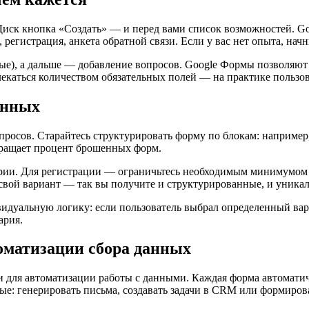
e Диск кнопка «Создать» — и перед вами список возможностей. 
регистрация, анкета обратной связи. Если у вас нет опыта, нач
ые), а дальше — добавление вопросов. Google Формы позволяют 
влекаться количеством обязательных полей — на практике польз
анных
росов. Старайтесь структурировать форму по блокам: например
окращает процент брошенных форм.
рии. Для регистрации — ограничьтесь необходимым минимумом (
свой вариант — так вы получите и структурированные, и уникал
идуальную логику: если пользователь выбрал определенный вари
ария.
томатизации сбора данных
для автоматизации работы с данными. Каждая форма автоматичес
ные: генерировать письма, создавать задачи в CRM или формиров