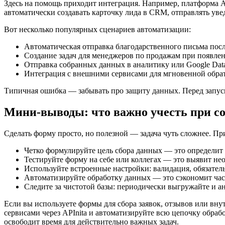
Здесь на помощь приходит интеграция. Например, платформа AP
автоматически создавать карточку лида в CRM, отправлять ув
Вот несколько популярных сценариев автоматизации:
Автоматическая отправка благодарственного письма пос
Создание задач для менеджеров по продажам при появле
Отправка собранных данных в аналитику или Google Data
Интеграция с внешними сервисами для мгновенной обрат
Типичная ошибка — забывать про защиту данных. Перед запус
Мини-выводы: что важно учесть при с
Сделать форму просто, но полезной — задача чуть сложнее. П
Четко формулируйте цель сбора данных — это определит
Тестируйте форму на себе или коллегах — это выявит н
Используйте встроенные настройки: валидация, обязател
Автоматизируйте обработку данных — это сэкономит ча
Следите за чистотой базы: периодически выгружайте и а
Если вы используете формы для сбора заявок, отзывов или вн
сервисами через APInita и автоматизируйте всю цепочку обраб
освободит время для действительно важных задач.