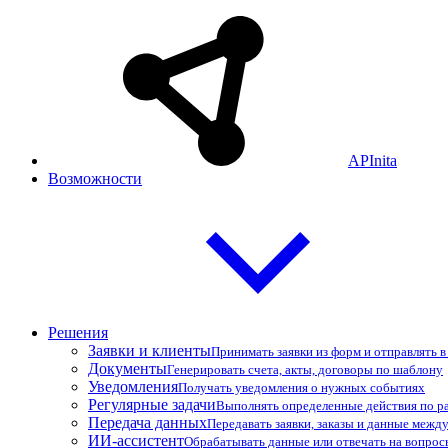
APInita
Возможности
Решения
Заявки и клиенты
Принимать заявки из форм и отправлять 
Документы
Генерировать счета, акты, договоры по шаблону
Уведомления
Получать уведомления о нужных событиях
Регулярные задачи
Выполнять определенные действия по р
Передача данных
Передавать заявки, заказы и данные межд
ИИ-ассистент
Обрабатывать данные или отвечать на вопро