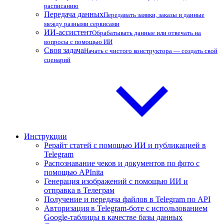
расписанию
Передача данных
Передавать заявки, заказы и данные
между разными сервисами
ИИ-ассистент
Обрабатывать данные или отвечать на
вопросы с помощью ИИ
Своя задача
Начать с чистого конструктора — создать свой
сценарий
Инструкции
Рерайт статей с помощью ИИ и публикацией в
Telegram
Распознавание чеков и документов по фото с
помощью APInita
Генерация изображений с помощью ИИ и
отправка в Телеграм
Получение и передача файлов в Telegram по API
Авторизация в Telegram-боте с использованием
Google-таблицы в качестве базы данных