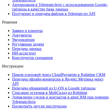
Telegram-бота
Авторизация в Telegram-боте с использованием Google-
таблицы в качестве базы данных
Получение и передача файлов в Telegram по API
Решения
Заявки и клиенты
Документы
Уведомления
Регулярные задачи
Передача данных
ИИ-ассистент
Конструктор сценариев
Инструкции
Прием платежей через CloudPayments в Rubitime CRM
Передача офлайн-конверсии в Яндекс.Метрика через
API
Передача обращений из U-ON в Google таблицы
Списание остатков в МойСклад из Rubitime
Добавление сделок и контактов в amoCRM при помощи
Telegram-бота
Посмотреть другие инструкции