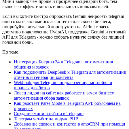
Мини-вывод: чем проще и прозрачнее сценарии бота, тем
выше его эффективность и лояльность пользователей.
Если вы хотите быстро опробовать Gemini нейросеть telegram
или создать кастомного ассистента для своего бизнеса,
попробуйте визуальный конструктор на APInita: здесь
доступно подключение HydraAI, поддержка Gemini и готовый
API для Telegram - можно собрать нужную связку без лишней
головной боли.
По теме
Интеграция Битрикс24 и Telegram: автоматизация
общения и заявок
Как подключить DeepSeek к Telegram для автоматизации
ответов и генерации контента
Webhook для Telegram: подключение, настройка и
нюансы для ботов
Ловец лидов на сайт: как работает и зачем бизнесу
автоматизация сбора заявок
Как работает Parse Mode в Telegram API: объясняем на
примерах
Создание мини чат-бота в Telegram
Телеграм чат-бот на модуле PHP
Добавление сделок и контактов в amoCRM при помощи