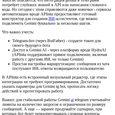
Многие опасаются, что интеграция gemini в телеграмм
потребует глубоких знаний в API или написания сложного
кода. Но сегодня с этим справляются даже новички - сервисы
автоматизации вроде APInita предоставляют готовый
конструктор для создания
ИИ
-ассистентов, где можно
подключить Gemini буквально за несколько шагов.
Что важно учесть:
Telegram-бот (через BotFather) - создаете токен для
своего будущего бота
Доступ к Gemini AI - через платформу вроде HydraAI
(APInita поддерживает прямое подключение, включая
работу с другими ИИ, не только Gemini)
Простая настройка маршрутизации: сообщения из чата
поступают ИИ, ответы возвращаются пользователю
В APInita есть встроенный визуальный редактор, где этапы
интеграции не требуют программирования. Достаточно
указать параметры для Gemini tg bot, прописать логику
действий и протестировать работу.
Важно: для стабильной работы Gemini
ai
telegram учитывайте
лимиты на количество запросов и ограничения по размеру
сообщений. А еще — заранее продумайте сценарии, при
которых бот будет переадресовывать сложные вопросы