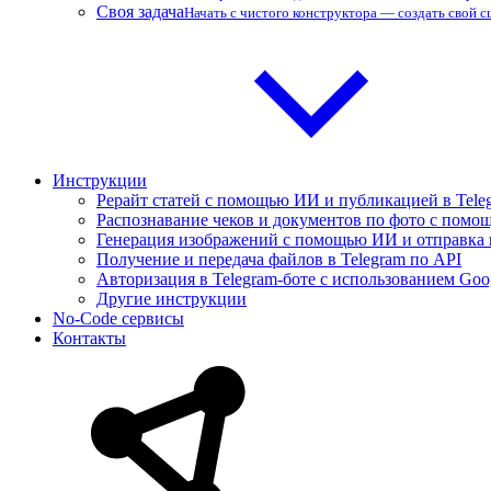
Своя задача
Начать с чистого конструктора — создать свой 
Инструкции
Рерайт статей с помощью ИИ и публикацией в Tele
Распознавание чеков и документов по фото с помощ
Генерация изображений с помощью ИИ и отправка 
Получение и передача файлов в Telegram по API
Авторизация в Telegram-боте с использованием Goo
Другие инструкции
No-Code сервисы
Контакты