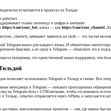
одически встречаются в проектах на Тильде:
е работает.
ддерживает только латиницу и цифры в username.
ак
https://t.me/your_bot
, канал — как
https://t.me/your_channel
. Д
t.me/your_channel
), забывают заменить на свой — это частая мелоч
ый Telegram-канал для каждого языка. И обязательно протестиру
роенном браузере, а не сразу в Telegram — объясните это в подс
роцесса (например, это единственный канал поддержки), тем бол
 Тильдой
ия позволяет использовать Telegram и Тильду в связке. Вот поп
омление менеджеру в Telegram — никаких пропущенных обращени
лки на Telegram-бота с UTM-метками, чтобы отслеживать источ
у в Тильде, событие отправляется через APInita, и запускается
 доставки, консультационных проектов — там, где важно быстро