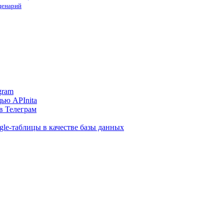
сценарий
gram
ью APInita
в Телеграм
gle-таблицы в качестве базы данных