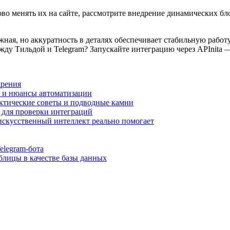
сово менять их на сайте, рассмотрите внедрение динамических б
жная, но аккуратность в деталях обеспечивает стабильную работ
у Тильдой и Telegram? Запускайте интеграцию через APInita — 
дрения
ги и нюансы автоматизации
актические советы и подводные камни
 для проверки интеграций
 искусственный интеллект реально помогает
elegram-бота
аблицы в качестве базы данных