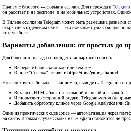
Начнем с базового — формата ссылки. Для перехода в
Telegram
он работает и на десктопе, и на мобильных устройствах. Ошиб
В Тильде ссылка на Telegram может быть размещена разными спо
открытие в отдельном окне — это повышает удобство для поль
этот чекбокс.
Варианты добавления: от простых до 
Для большинства задач подойдет стандартный способ:
Выберите блок с кнопкой или текстом.
В поле "Ссылка" вставьте
https://t.me/your_channel
.
Но если хочется больше — например, выводить Telegram-чат п
Вставить HTML-блок с кастомной иконкой и ссылкой.
Использовать сторонний виджет Telegram-чатов (например,
Добавить обработку кликов через Google Analytics или Ян
Один из практических сценариев — автоматизация через платф
на сайте. В таком случае ссылка на Telegram становится не про
Типичные ошибки и нюансы