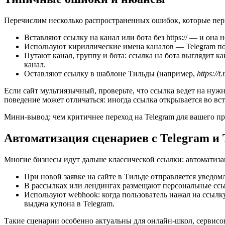
Перечислим несколько распространенных ошибок, которые пери
Вставляют ссылку на канал или бота без https:// — и она н
Используют кириллические имена каналов — Telegram по
Путают канал, группу и бота: ссылка на бота выглядит к
канал.
Оставляют ссылку в шаблоне Тильды (например,
https://
Если сайт мультиязычный, проверьте, что ссылка ведет на нужн
поведение может отличаться: иногда ссылка открывается во вст
Мини-вывод: чем критичнее переход на Telegram для вашего п
Автоматизация сценариев с Telegram и
Многие бизнесы идут дальше классической ссылки: автоматизац
При новой заявке на сайте в Тильде отправляется увед
В рассылках или лендингах размещают персональные ссы
Используют webhook: когда пользователь нажал на ссылк
выдача купона в Telegram.
Такие сценарии особенно актуальны для онлайн-школ, сервисов