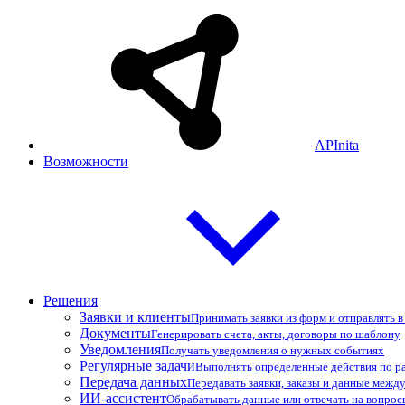
APInita
Возможности
Решения
Заявки и клиенты
Принимать заявки из форм и отправлять 
Документы
Генерировать счета, акты, договоры по шаблону
Уведомления
Получать уведомления о нужных событиях
Регулярные задачи
Выполнять определенные действия по р
Передача данных
Передавать заявки, заказы и данные межд
ИИ-ассистент
Обрабатывать данные или отвечать на вопро