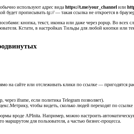
обычно используют адрес вида
https://t.me/your_channel
или
htt
кой будет прописывать
tg://
— такая ссылка не откроется в браузе
собами: кнопка, текст, иконка или даже через popup. Во всех сл
зователя. Кстати, в настройках Тильды для любой кнопки или т
продвинутых
рямо на сайте или отслеживать клики по ссылке — пригодятся 
 через iframe, если политика Telegram позволяет).
декс.Метрику, чтобы видеть, сколько людей переходят по ссылке 
ормы вроде APInita. Например, можно настроить автоматическу
сто маршрутом для пользователя, а частью бизнес-процесса.