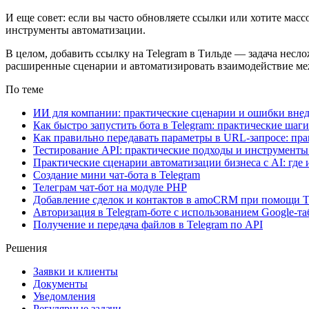
И еще совет: если вы часто обновляете ссылки или хотите мас
инструменты автоматизации.
В целом, добавить ссылку на Telegram в Тильде — задача несло
расширенные сценарии и автоматизировать взаимодействие межд
По теме
ИИ для компании: практические сценарии и ошибки вне
Как быстро запустить бота в Telegram: практические ша
Как правильно передавать параметры в URL-запросе: пр
Тестирование API: практические подходы и инструменты
Практические сценарии автоматизации бизнеса с AI: где
Создание мини чат-бота в Telegram
Телеграм чат-бот на модуле PHP
Добавление сделок и контактов в amoCRM при помощи T
Авторизация в Telegram-боте с использованием Google-т
Получение и передача файлов в Telegram по API
Решения
Заявки и клиенты
Документы
Уведомления
Регулярные задачи