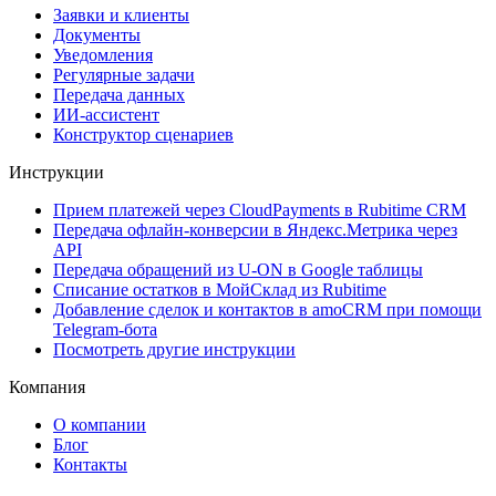
Заявки и клиенты
Документы
Уведомления
Регулярные задачи
Передача данных
ИИ-ассистент
Конструктор сценариев
Инструкции
Прием платежей через CloudPayments в Rubitime CRM
Передача офлайн-конверсии в Яндекс.Метрика через
API
Передача обращений из U-ON в Google таблицы
Списание остатков в МойСклад из Rubitime
Добавление сделок и контактов в amoCRM при помощи
Telegram-бота
Посмотреть другие инструкции
Компания
О компании
Блог
Контакты