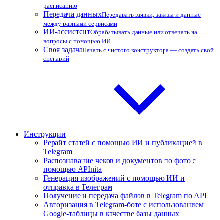
расписанию
Передача данных
Передавать заявки, заказы и данные
между разными сервисами
ИИ-ассистент
Обрабатывать данные или отвечать на
вопросы с помощью ИИ
Своя задача
Начать с чистого конструктора — создать свой
сценарий
Инструкции
Рерайт статей с помощью ИИ и публикацией в
Telegram
Распознавание чеков и документов по фото с
помощью APInita
Генерация изображений с помощью ИИ и
отправка в Телеграм
Получение и передача файлов в Telegram по API
Авторизация в Telegram-боте с использованием
Google-таблицы в качестве базы данных