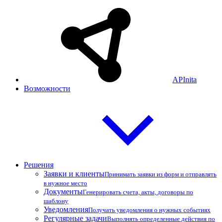
APInita
Возможности
Решения
Заявки и клиенты
Принимать заявки из форм и отправлять
в нужное место
Документы
Генерировать счета, акты, договоры по
шаблону
Уведомления
Получать уведомления о нужных событиях
Регулярные задачи
Выполнять определенные действия по