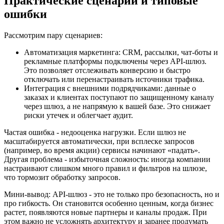
Практические сценарии и типовые
ошибки
Рассмотрим пару сценариев:
Автоматизация маркетинга: CRM, рассылки, чат-боты и
рекламные платформы подключены через API-шлюз.
Это позволяет отслеживать конверсию и быстро
отключать или перенастраивать источники трафика.
Интеграция с внешними подрядчиками: данные о
заказах и клиентах поступают по защищенному каналу
через шлюз, а не напрямую к вашей базе. Это снижает
риски утечек и облегчает аудит.
Частая ошибка - недооценка нагрузки. Если шлюз не
масштабируется автоматически, при всплеске запросов
(например, во время акции) сервисы начинают «падать».
Другая проблема - избыточная сложность: иногда компании
настраивают слишком много правил и фильтров на шлюзе,
что тормозит обработку запросов.
Мини-вывод: API-шлюз - это не только про безопасность, но и
про гибкость. Он становится особенно ценным, когда бизнес
растет, появляются новые партнеры и каналы продаж. При
этом важно не усложнять архитектуру и заранее продумать