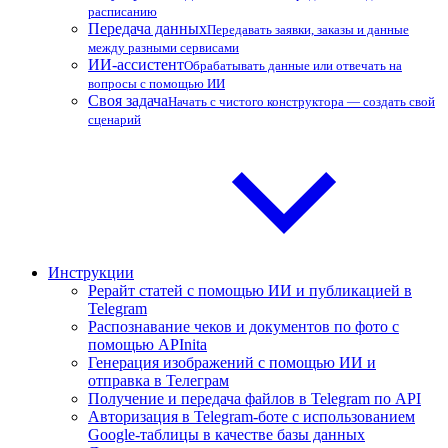
расписанию
Передача данных
Передавать заявки, заказы и данные
между разными сервисами
ИИ-ассистент
Обрабатывать данные или отвечать на
вопросы с помощью ИИ
Своя задача
Начать с чистого конструктора — создать свой
сценарий
Инструкции
Рерайт статей с помощью ИИ и публикацией в
Telegram
Распознавание чеков и документов по фото с
помощью APInita
Генерация изображений с помощью ИИ и
отправка в Телеграм
Получение и передача файлов в Telegram по API
Авторизация в Telegram-боте с использованием
Google-таблицы в качестве базы данных