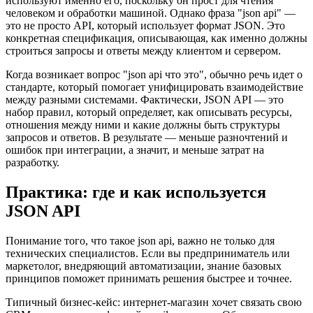
используют именно его, поскольку он прост для чтения
человеком и обработки машиной. Однако фраза "json api" —
это не просто API, который использует формат JSON. Это
конкретная спецификация, описывающая, как именно должны
строиться запросы и ответы между клиентом и сервером.
Когда возникает вопрос "json api что это", обычно речь идет о
стандарте, который помогает унифицировать взаимодействие
между разными системами. Фактически, JSON API — это
набор правил, который определяет, как описывать ресурсы,
отношения между ними и какие должны быть структуры
запросов и ответов. В результате — меньше разночтений и
ошибок при интеграции, а значит, и меньше затрат на
разработку.
Практика: где и как используется
JSON API
Понимание того, что такое json api, важно не только для
технических специалистов. Если вы предприниматель или
маркетолог, внедряющий автоматизации, знание базовых
принципов поможет принимать решения быстрее и точнее.
Типичный бизнес-кейс: интернет-магазин хочет связать свою