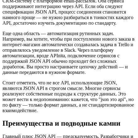
CRM-систему с платформой email-рассылок. Оба сервиса
поддерживают интеграцию через API. Если оба следуют
спецификации JSON API, процесс соединения становится
намного проще — не нужно разбираться в тонкостях каждого
API, достаточно изучить документацию по стандарту.
Еще одна область — автоматизация рутинных задач.
Например, вы хотите, чтобы при поступлении нового заказа в
интернет-магазин автоматически создавалась задача в Trello и
отправлялось уведомление в Slack. Через платформу
автоматизации, вроде APInita, подключение сервисов с
поддержкой JSON API обычно проходит без сложных
доработок. Вы просто настраиваете цепочку действий — и
данные передаются в нужном формате.
Стоит отметить, что не все API, использующие JSON,
являются JSON API в строгом смысле. Многие сервисы
реализуют собственные подходы к структуре данных. Это
может вести к недопониманию: кажется, что "json это api", но
по факту — только формат данных, а не стандартизированное
взаимодействие.
Преимущества и подводные камни
Главный плюс JSON API — предсказуемость. Разработчики и