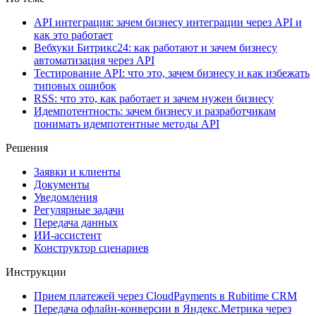
API интеграция: зачем бизнесу интеграции через API и
как это работает
Вебхуки Битрикс24: как работают и зачем бизнесу
автоматизация через API
Тестирование API: что это, зачем бизнесу и как избежать
типовых ошибок
RSS: что это, как работает и зачем нужен бизнесу
Идемпотентность: зачем бизнесу и разработчикам
понимать идемпотентные методы API
Решения
Заявки и клиенты
Документы
Уведомления
Регулярные задачи
Передача данных
ИИ-ассистент
Конструктор сценариев
Инструкции
Прием платежей через CloudPayments в Rubitime CRM
Передача офлайн-конверсии в Яндекс.Метрика через