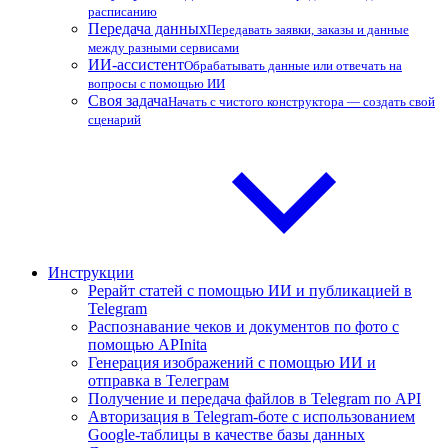
расписанию
Передача данных
Передавать заявки, заказы и данные
между разными сервисами
ИИ-ассистент
Обрабатывать данные или отвечать на
вопросы с помощью ИИ
Своя задача
Начать с чистого конструктора — создать свой
сценарий
Инструкции
Рерайт статей с помощью ИИ и публикацией в
Telegram
Распознавание чеков и документов по фото с
помощью APInita
Генерация изображений с помощью ИИ и
отправка в Телеграм
Получение и передача файлов в Telegram по API
Авторизация в Telegram-боте с использованием
Google-таблицы в качестве базы данных