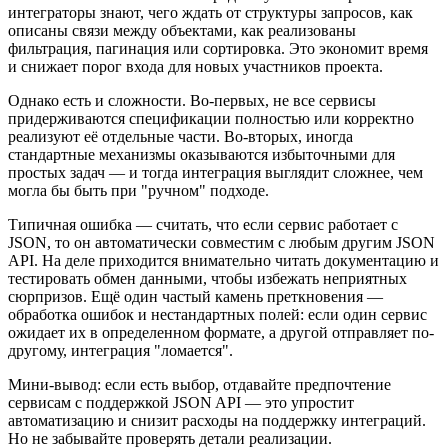
интеграторы знают, чего ждать от структуры запросов, как
описаны связи между объектами, как реализованы
фильтрация, пагинация или сортировка. Это экономит время
и снижает порог входа для новых участников проекта.
Однако есть и сложности. Во-первых, не все сервисы
придерживаются спецификации полностью или корректно
реализуют её отдельные части. Во-вторых, иногда
стандартные механизмы оказываются избыточными для
простых задач — и тогда интеграция выглядит сложнее, чем
могла бы быть при "ручном" подходе.
Типичная ошибка — считать, что если сервис работает с
JSON, то он автоматически совместим с любым другим JSON
API. На деле приходится внимательно читать документацию и
тестировать обмен данными, чтобы избежать неприятных
сюрпризов. Ещё один частый камень преткновения —
обработка ошибок и нестандартных полей: если один сервис
ожидает их в определенном формате, а другой отправляет по-
другому, интеграция "ломается".
Мини-вывод: если есть выбор, отдавайте предпочтение
сервисам с поддержкой JSON API — это упростит
автоматизацию и снизит расходы на поддержку интеграций.
Но не забывайте проверять детали реализации.