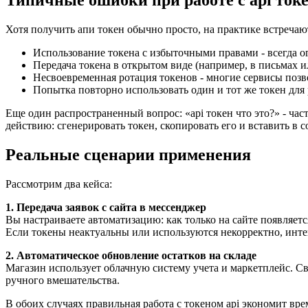
Типичные ошибки при работе с api ток
Хотя получить апи токен обычно просто, на практике встреча
Использование токена с избыточными правами - всегда 
Передача токена в открытом виде (например, в письмах 
Несвоевременная ротация токенов - многие сервисы поз
Попытка повторно использовать один и тот же токен для 
Еще один распространенный вопрос: «api токен что это?» - час
действию: сгенерировать токен, скопировать его и вставить в 
Реальные сценарии применения
Рассмотрим два кейса:
1. Передача заявок с сайта в мессенджер
Вы настраиваете автоматизацию: как только на сайте появляетс
Если токены неактуальны или используются некорректно, интег
2. Автоматическое обновление остатков на складе
Магазин использует облачную систему учета и маркетплейс. Свя
ручного вмешательства.
В обоих случаях правильная работа с токеном api экономит вр