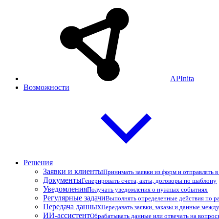
APInita
Возможности
Решения
Заявки и клиенты
Принимать заявки из форм и отправлять 
Документы
Генерировать счета, акты, договоры по шаблону
Уведомления
Получать уведомления о нужных событиях
Регулярные задачи
Выполнять определенные действия по р
Передача данных
Передавать заявки, заказы и данные межд
ИИ-ассистент
Обрабатывать данные или отвечать на вопро