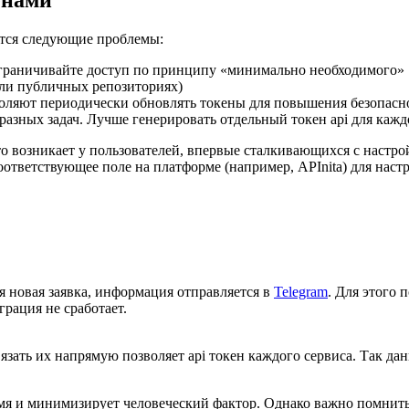
енами
ются следующие проблемы:
ограничивайте доступ по принципу «минимально необходимого»
или публичных репозиториях)
воляют периодически обновлять токены для повышения безопасн
разных задач. Лучше генерировать отдельный токен api для каж
то возникает у пользователей, впервые сталкивающихся с настро
соответствующее поле на платформе (например, APInita) для наст
я новая заявка, информация отправляется в
Telegram
. Для этого 
рация не сработает.
зать их напрямую позволяет api токен каждого сервиса. Так дан
емя и минимизирует человеческий фактор. Однако важно помнить 