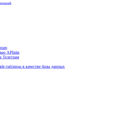
сценарий
gram
ью APInita
в Телеграм
gle-таблицы в качестве базы данных