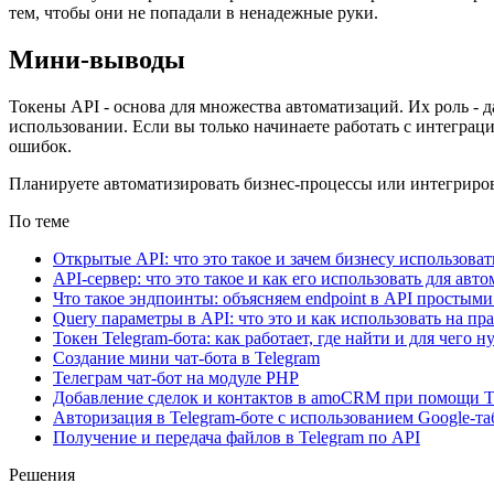
тем, чтобы они не попадали в ненадежные руки.
Мини-выводы
Токены API - основа для множества автоматизаций. Их роль - 
использовании. Если вы только начинаете работать с интеграци
ошибок.
Планируете автоматизировать бизнес-процессы или интегрирова
По теме
Открытые API: что это такое и зачем бизнесу использова
API-сервер: что это такое и как его использовать для ав
Что такое эндпоинты: объясняем endpoint в API простым
Query параметры в API: что это и как использовать на пр
Токен Telegram-бота: как работает, где найти и для чего н
Создание мини чат-бота в Telegram
Телеграм чат-бот на модуле PHP
Добавление сделок и контактов в amoCRM при помощи T
Авторизация в Telegram-боте с использованием Google-т
Получение и передача файлов в Telegram по API
Решения