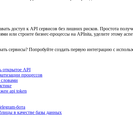
давать доступ к API сервисов без лишних рисков. Простота полу
ями или строите бизнес-процессы на APInita, уделите этому асп
ть сервисы? Попробуйте создать первую интеграцию с использова
ть открытое API
томатизации процессов
и словами
актике
ужен api token
elegram-бота
аблицы в качестве базы данных