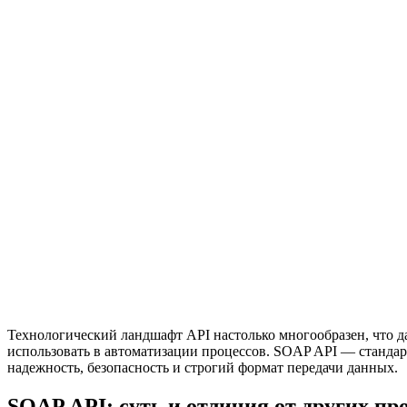
Технологический ландшафт API настолько многообразен, что д
использовать в автоматизации процессов. SOAP API — стандарт
надежность, безопасность и строгий формат передачи данных.
SOAP API: суть и отличия от других пр