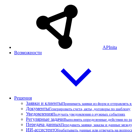
APInita
Возможности
Решения
Заявки и клиенты
Принимать заявки из форм и отправлять 
Документы
Генерировать счета, акты, договоры по шаблону
Уведомления
Получать уведомления о нужных событиях
Регулярные задачи
Выполнять определенные действия по р
Передача данных
Передавать заявки, заказы и данные межд
ИИ-ассистент
Обрабатывать данные или отвечать на вопро