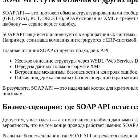
SOAP API — это протокол обмена структурированными сообщен
(GET, POST, PUT, DELETE), SOAP основан на XML и требует че
шаблону — сервис вернет ошибку.
SOAP API чаще всего используется в корпоративных системах,
Например, если ваша компания интегрируется с ERP-системой,
Главные отличия SOAP от других подходов к API:
Жесткое описание структуры через WSDL (Web Services De
Передача данных только в формате XML
Встроенные механизмы безопасности и контроля ошибок
Гибкая поддержка сложных бизнес-операций (транзакции
В результате, SOAP API — это надежный костяк для критичных
подходам.
Бизнес-сценарии: где SOAP API остает
Допустим, у вас задача — автоматизировать обмен данными с
вероятность, что на том конце провода работает именно SOAP 
Реальные бизнес-сценарии, где SOAP API встречается ежедневн