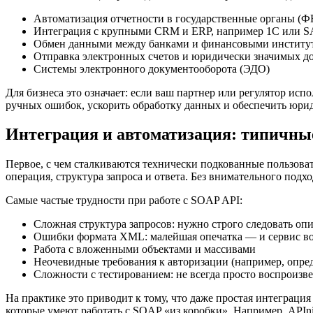
Автоматизация отчетности в государственные органы (Ф
Интеграция с крупными CRM и ERP, например 1С или S
Обмен данными между банками и финансовыми институ
Отправка электронных счетов и юридически значимых д
Системы электронного документооборота (ЭДО)
Для бизнеса это означает: если ваш партнер или регулятор исп
ручных ошибок, ускорить обработку данных и обеспечить юри
Интеграция и автоматизация: типичны
Первое, с чем сталкиваются технически подкованные пользова
операция, структура запроса и ответа. Без внимательного под
Самые частые трудности при работе с SOAP API:
Сложная структура запросов: нужно строго следовать о
Ошибки формата XML: малейшая опечатка — и сервис во
Работа с вложенными объектами и массивами
Неочевидные требования к авторизации (например, опре
Сложности с тестированием: не всегда просто воспроизв
На практике это приводит к тому, что даже простая интеграци
которые умеют работать с SOAP «из коробки». Например, APIni