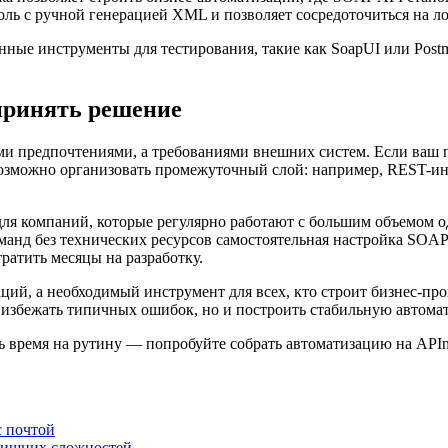
ь с ручной генерацией XML и позволяет сосредоточиться на ло
ные инструменты для тестирования, такие как SoapUI или Post
принять решение
и предпочтениями, а требованиями внешних систем. Если ваш п
 возможно организовать промежуточный слой: например, REST-ин
ля компаний, которые регулярно работают с большим объемом о
манд без технических ресурсов самостоятельная настройка SOAP
ратить месяцы на разработку.
аций, а необходимый инструмент для всех, кто строит бизнес-пр
 избежать типичных ошибок, но и построить стабильную автома
 время на рутину — попробуйте собрать автоматизацию на APInit
с почтой
 лишних сложностей