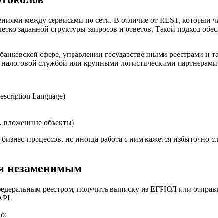
иями между сервисами по сети. В отличие от REST, который ч
тко заданной структуры запросов и ответов. Такой подход обес
 банковской сфере, управлении государственными реестрами и т
 налоговой службой или крупными логистическими партнерами —
scription Language)
, вложенные объекты)
 бизнес-процессов, но иногда работа с ним кажется избыточно
ся незаменимым
 федеральным реестром, получить выписку из ЕГРЮЛ или отпра
API.
о: