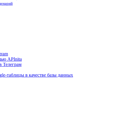
сценарий
gram
ью APInita
в Телеграм
gle-таблицы в качестве базы данных