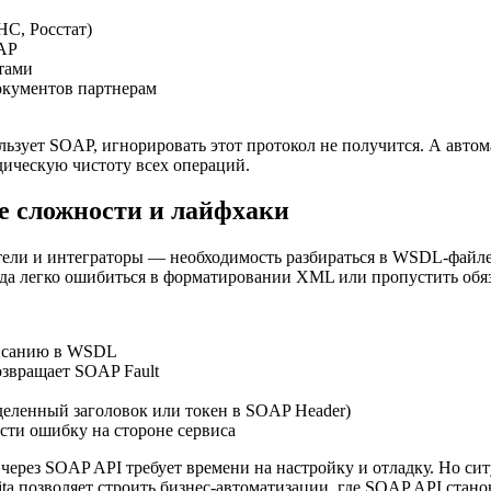
НС, Росстат)
AP
тами
окументов партнерам
ользует SOAP, игнорировать этот протокол не получится. А авто
дическую чистоту всех операций.
е сложности и лайфхаки
тели и интеграторы — необходимость разбираться в WSDL-файле.
хода легко ошибиться в форматировании XML или пропустить обя
писанию в WSDL
звращает SOAP Fault
деленный заголовок или токен в SOAP Header)
ести ошибку на стороне сервиса
я через SOAP API требует времени на настройку и отладку. Но с
ta позволяет строить бизнес-автоматизации, где SOAP API стан