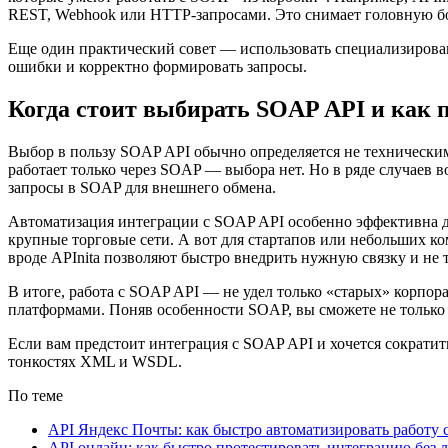
REST, Webhook или HTTP-запросами. Это снимает головную бол
Еще один практический совет — использовать специализирован
ошибки и корректно формировать запросы.
Когда стоит выбирать SOAP API и как 
Выбор в пользу SOAP API обычно определяется не техническим
работает только через SOAP — выбора нет. Но в ряде случаев
запросы в SOAP для внешнего обмена.
Автоматизация интеграции с SOAP API особенно эффективна д
крупные торговые сети. А вот для стартапов или небольших ко
вроде APInita позволяют быстро внедрить нужную связку и не т
В итоге, работа с SOAP API — не удел только «старых» корпор
платформами. Поняв особенности SOAP, вы сможете не только
Если вам предстоит интеграция с SOAP API и хочется сократить
тонкостях XML и WSDL.
По теме
API Яндекс Почты: как быстро автоматизировать работу 
API онлайн: как быстро протестировать интеграцию без