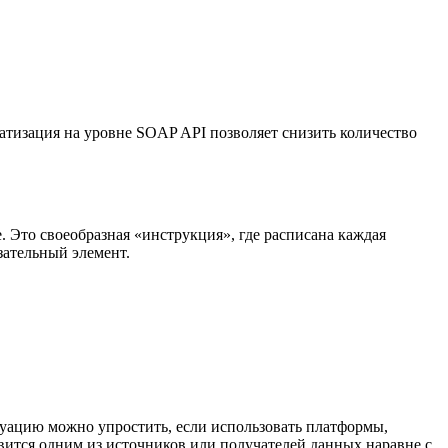
матизация на уровне SOAP API позволяет снизить количество
 Это своеобразная «инструкция», где расписана каждая
зательный элемент.
итуацию можно упростить, если использовать платформы,
овится одним из источников или получателей данных наравне с