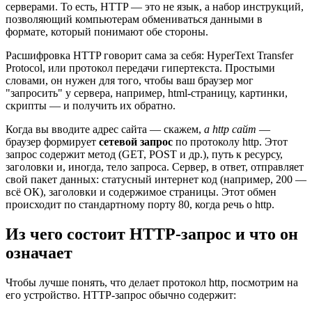
серверами. То есть, HTTP — это не язык, а набор инструкций,
позволяющий компьютерам обмениваться данными в
формате, который понимают обе стороны.
Расшифровка HTTP говорит сама за себя: HyperText Transfer
Protocol, или протокол передачи гипертекста. Простыми
словами, он нужен для того, чтобы ваш браузер мог
"запросить" у сервера, например, html-страницу, картинки,
скрипты — и получить их обратно.
Когда вы вводите адрес сайта — скажем,
a http сайт
—
браузер формирует
сетевой запрос
по протоколу http. Этот
запрос содержит метод (GET, POST и др.), путь к ресурсу,
заголовки и, иногда, тело запроса. Сервер, в ответ, отправляет
свой пакет данных: статусный интернет код (например, 200 —
всё ОК), заголовки и содержимое страницы. Этот обмен
происходит по стандартному порту 80, когда речь о http.
Из чего состоит HTTP-запрос и что он
означает
Чтобы лучше понять, что делает протокол http, посмотрим на
его устройство. HTTP-запрос обычно содержит: