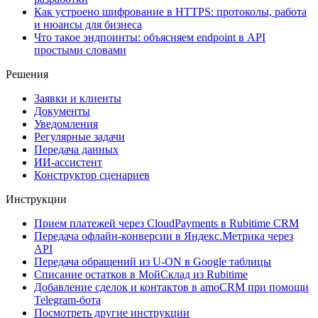
Как устроено шифрование в HTTPS: протоколы, работа
и нюансы для бизнеса
Что такое эндпоинты: объясняем endpoint в API
простыми словами
Решения
Заявки и клиенты
Документы
Уведомления
Регулярные задачи
Передача данных
ИИ-ассистент
Конструктор сценариев
Инструкции
Прием платежей через CloudPayments в Rubitime CRM
Передача офлайн-конверсии в Яндекс.Метрика через
API
Передача обращений из U-ON в Google таблицы
Списание остатков в МойСклад из Rubitime
Добавление сделок и контактов в amoCRM при помощи
Telegram-бота
Посмотреть другие инструкции