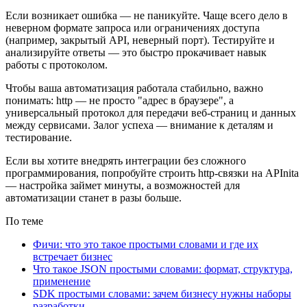
Если возникает ошибка — не паникуйте. Чаще всего дело в
неверном формате запроса или ограничениях доступа
(например, закрытый API, неверный порт). Тестируйте и
анализируйте ответы — это быстро прокачивает навык
работы с протоколом.
Чтобы ваша автоматизация работала стабильно, важно
понимать: http — не просто "адрес в браузере", а
универсальный протокол для передачи веб-страниц и данных
между сервисами. Залог успеха — внимание к деталям и
тестирование.
Если вы хотите внедрять интеграции без сложного
программирования, попробуйте строить http-связки на APInita
— настройка займет минуты, а возможностей для
автоматизации станет в разы больше.
По теме
Фичи: что это такое простыми словами и где их
встречает бизнес
Что такое JSON простыми словами: формат, структура,
применение
SDK простыми словами: зачем бизнесу нужны наборы
разработки