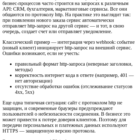
бизнес-процессов часто строится на запросах к различным
API: CRM, бухгалтерия, маркетинговые сервисы. Все они
общаются по протоколу http. На практике это выглядит так:
при появлении нового заказа сервис автоматически
отправляет http-запрос на другой сервис — и тот, в свою
очередь, создает счет или отправляет уведомление.
Классический пример — интеграция через webhook: событие
(новый клиент) инициирует http-запрос на внешний сервис.
Ошибки возникают, если не учесть:
правильный формат http-запроса (неверные заголовки,
методы)
корректность интернет кода в ответе (например, 401 —
нет авторизации)
отсутствие обработки ошибок (отслеживание статусов
4xx, 5xx)
Еще одна типичная ситуация: сайт с протоколом http не
защищен, и современные браузеры предупреждают
пользователей о небезопасности соединения. В бизнесе это
может привести к потере доверия клиентов. Поэтому для
передачи персональных и платежных данных используют
HTTPS — защищенную версию протокола.