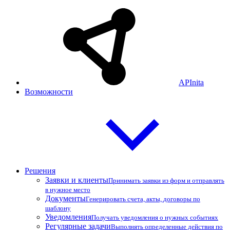
APInita
Возможности
Решения
Заявки и клиенты
Принимать заявки из форм и отправлять
в нужное место
Документы
Генерировать счета, акты, договоры по
шаблону
Уведомления
Получать уведомления о нужных событиях
Регулярные задачи
Выполнять определенные действия по