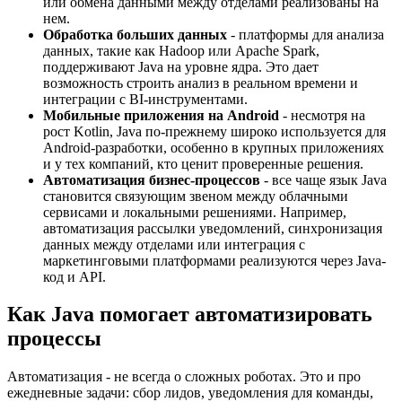
или обмена данными между отделами реализованы на
нем.
Обработка больших данных
- платформы для анализа
данных, такие как Hadoop или Apache Spark,
поддерживают Java на уровне ядра. Это дает
возможность строить анализ в реальном времени и
интеграции с BI-инструментами.
Мобильные приложения на Android
- несмотря на
рост Kotlin, Java по-прежнему широко используется для
Android-разработки, особенно в крупных приложениях
и у тех компаний, кто ценит проверенные решения.
Автоматизация бизнес-процессов
- все чаще язык Java
становится связующим звеном между облачными
сервисами и локальными решениями. Например,
автоматизация рассылки уведомлений, синхронизация
данных между отделами или интеграция с
маркетинговыми платформами реализуются через Java-
код и API.
Как Java помогает автоматизировать
процессы
Автоматизация - не всегда о сложных роботах. Это и про
ежедневные задачи: сбор лидов, уведомления для команды,