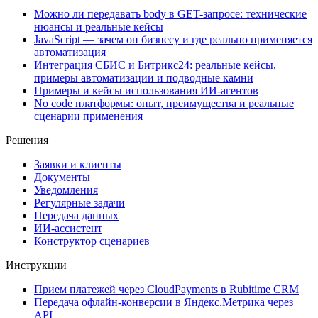
Можно ли передавать body в GET-запросе: технические
нюансы и реальные кейсы
JavaScript — зачем он бизнесу и где реально применяется
автоматизация
Интеграция СБИС и Битрикс24: реальные кейсы,
примеры автоматизации и подводные камни
Примеры и кейсы использования ИИ-агентов
No code платформы: опыт, преимущества и реальные
сценарии применения
Решения
Заявки и клиенты
Документы
Уведомления
Регулярные задачи
Передача данных
ИИ-ассистент
Конструктор сценариев
Инструкции
Прием платежей через CloudPayments в Rubitime CRM
Передача офлайн-конверсии в Яндекс.Метрика через
API