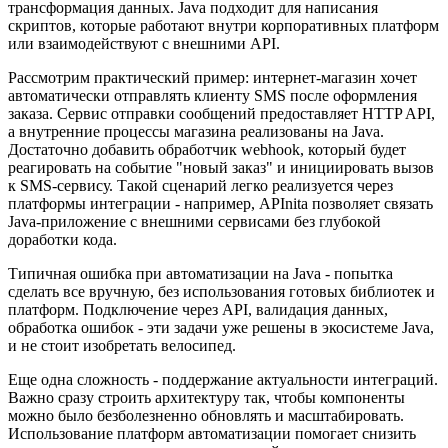
трансформация данных. Java подходит для написания
скриптов, которые работают внутри корпоративных платформ
или взаимодействуют с внешними API.
Рассмотрим практический пример: интернет-магазин хочет
автоматически отправлять клиенту SMS после оформления
заказа. Сервис отправки сообщений предоставляет HTTP API,
а внутренние процессы магазина реализованы на Java.
Достаточно добавить обработчик webhook, который будет
реагировать на событие "новый заказ" и инициировать вызов
к SMS-сервису. Такой сценарий легко реализуется через
платформы интеграции - например, APInita позволяет связать
Java-приложение с внешними сервисами без глубокой
доработки кода.
Типичная ошибка при автоматизации на Java - попытка
сделать все вручную, без использования готовых библиотек и
платформ. Подключение через API, валидация данных,
обработка ошибок - эти задачи уже решены в экосистеме Java,
и не стоит изобретать велосипед.
Еще одна сложность - поддержание актуальности интеграций.
Важно сразу строить архитектуру так, чтобы компоненты
можно было безболезненно обновлять и масштабировать.
Использование платформ автоматизации помогает снизить