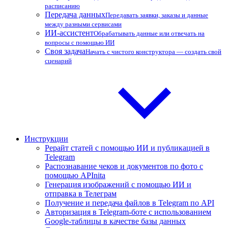
расписанию
Передача данных
Передавать заявки, заказы и данные
между разными сервисами
ИИ-ассистент
Обрабатывать данные или отвечать на
вопросы с помощью ИИ
Своя задача
Начать с чистого конструктора — создать свой
сценарий
Инструкции
Рерайт статей с помощью ИИ и публикацией в
Telegram
Распознавание чеков и документов по фото с
помощью APInita
Генерация изображений с помощью ИИ и
отправка в Телеграм
Получение и передача файлов в Telegram по API
Авторизация в Telegram-боте с использованием
Google-таблицы в качестве базы данных