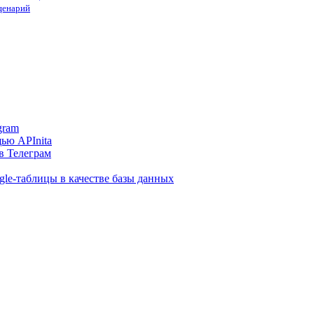
сценарий
gram
ью APInita
в Телеграм
gle-таблицы в качестве базы данных