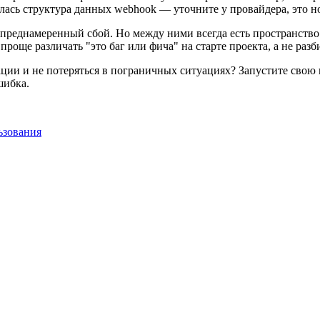
лась структура данных webhook — уточните у провайдера, это 
непреднамеренный сбой. Но между ними всегда есть пространств
още различать "это баг или фича" на старте проекта, а не разб
зации и не потеряться в пограничных ситуациях? Запустите свою
шибка.
ьзования