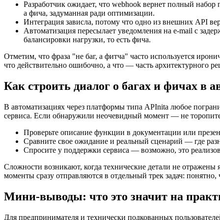
Разработчик ожидает, что webhook вернет полный набор п
а фича, задуманная ради оптимизации.
Интеграция зависла, потому что одно из внешних API ве
Автоматизация пересылает уведомления на e-mail с задер
балансировки нагрузки, то есть фича.
Отметим, что фраза "не баг, а фитча" часто используется иро
что действительно ошибочно, а что — часть архитектурного ре
Как строить диалог о багах и фичах в 
В автоматизациях через платформы типа APInita любое пограни
сервиса. Если обнаружили неочевидный момент — не торопите
Проверьте описание функции в документации или презен
Сравните свое ожидание и реальный сценарий — где разн
Спросите у поддержки сервиса — возможно, это реализов
Сложности возникают, когда технические детали не отражены я
моменты сразу отправляются в отдельный трек задач: понятно, 
Мини-выводы: что это значит на практ
Для предпринимателя и технически подкованных пользователей