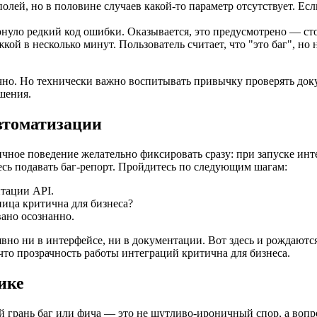
олей, но в половине случаев какой-то параметр отсутствует. Ес
рнуло редкий код ошибки. Оказывается, это предусмотрено — ст
жкой в несколько минут. Пользователь считает, что "это баг", н
нично. Но технически важно воспитывать привычку проверять до
шения.
автоматизации
чное поведение желательно фиксировать сразу: при запуске инт
сь подавать баг-репорт. Пройдитесь по следующим шагам:
тации API.
ица критична для бизнеса?
ано осознанно.
вно ни в интерфейсе, ни в документации. Вот здесь и рождаются
что прозрачность работы интеграций критична для бизнеса.
ике
 грань баг или фича — это не шутливо-ироничный спор, а вопр