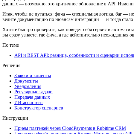
данных — возможно, это критичное обновление в API. Измени
Итак, чтобы не путаться: фича — специальная логика, баг — 
ведите документацию по нюансам интеграций — и тогда стало пр
Хотите быстро проверить, как поведет себя сервис в автомати
вы сразу узнаете, где фича, а где действительно неожиданная о
По теме
API и REST API: разница, особенности и сценарии испол
Решения
Заявки и клиенты
Документы
Уведомления
Регулярные задачи
Передача данных
ИИ-ассистент
Конструктор сценариев
Инструкции
Прием платежей через CloudPayments в Rubitime CRM
Передача офлайн-конверсии в Яндекс.Метрика через API