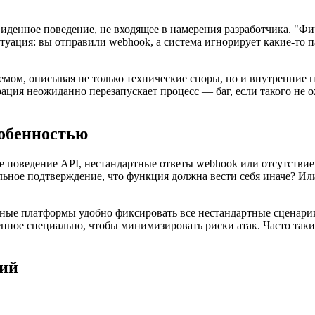
иденное поведение, не входящее в намерения разработчика. "Фи
туация: вы отправили webhook, а система игнорирует какие-то п
мемом, описывая не только технические споры, но и внутренние 
ация неожиданно перезапускает процесс — баг, если такого не о
собенностью
ое поведение API, нестандартные ответы webhook или отсутстви
альное подтверждение, что функция должна вести себя иначе? Ил
обные платформы удобно фиксировать все нестандартные сценар
нное специально, чтобы минимизировать риски атак. Часто такие
ций