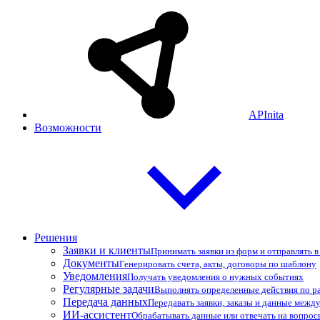
APInita
Возможности
Решения
Заявки и клиенты
Принимать заявки из форм и отправлять 
Документы
Генерировать счета, акты, договоры по шаблону
Уведомления
Получать уведомления о нужных событиях
Регулярные задачи
Выполнять определенные действия по р
Передача данных
Передавать заявки, заказы и данные межд
ИИ-ассистент
Обрабатывать данные или отвечать на вопро