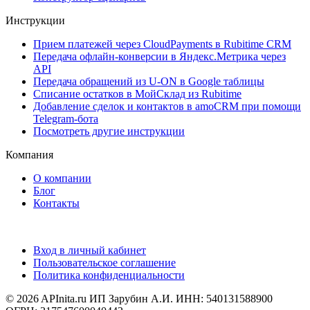
Инструкции
Прием платежей через CloudPayments в Rubitime CRM
Передача офлайн-конверсии в Яндекс.Метрика через
API
Передача обращений из U-ON в Google таблицы
Списание остатков в МойСклад из Rubitime
Добавление сделок и контактов в amoCRM при помощи
Telegram-бота
Посмотреть другие инструкции
Компания
О компании
Блог
Контакты
Вход в личный кабинет
Пользовательское соглашение
Политика конфиденциальности
© 2026 APInita.ru
ИП Зарубин А.И. ИНН: 540131588900