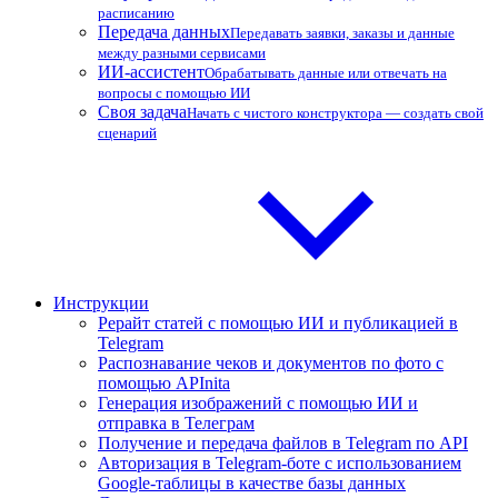
расписанию
Передача данных
Передавать заявки, заказы и данные
между разными сервисами
ИИ-ассистент
Обрабатывать данные или отвечать на
вопросы с помощью ИИ
Своя задача
Начать с чистого конструктора — создать свой
сценарий
Инструкции
Рерайт статей с помощью ИИ и публикацией в
Telegram
Распознавание чеков и документов по фото с
помощью APInita
Генерация изображений с помощью ИИ и
отправка в Телеграм
Получение и передача файлов в Telegram по API
Авторизация в Telegram-боте с использованием
Google-таблицы в качестве базы данных