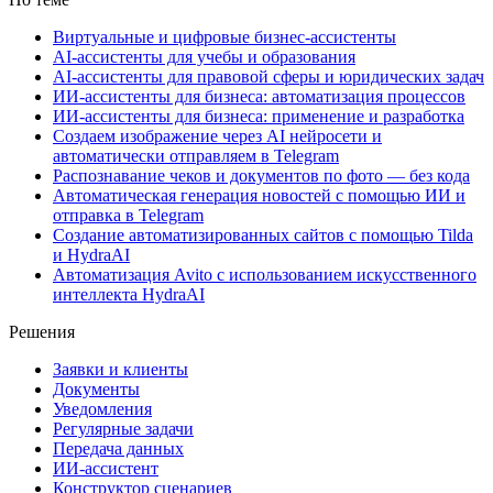
Виртуальные и цифровые бизнес-ассистенты
AI-ассистенты для учебы и образования
AI-ассистенты для правовой сферы и юридических задач
ИИ-ассистенты для бизнеса: автоматизация процессов
ИИ-ассистенты для бизнеса: применение и разработка
Создаем изображение через AI нейросети и
автоматически отправляем в Telegram
Распознавание чеков и документов по фото — без кода
Автоматическая генерация новостей с помощью ИИ и
отправка в Telegram
Создание автоматизированных сайтов с помощью Tilda
и HydraAI
Автоматизация Avito с использованием искусственного
интеллекта HydraAI
Решения
Заявки и клиенты
Документы
Уведомления
Регулярные задачи
Передача данных
ИИ-ассистент
Конструктор сценариев