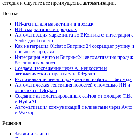
сегодня и ощутите все преимущества автоматизации.
По теме
ИИ-агенты для маркетинга и продаж
ИИ в маркетинге и продажах
Автоматизация маркетинга во ВКонтакте: интеграция с
Senler для бизнеса
Как интеграция Olchat с Битрикс 24 сокращает рутину и
повышает продажи
Интеграция Авито и Битрикс24: автоматизация продаж
без лишних хлопот
Создаем изображение через AI нейросети и
автоматически отправляем в Telegram
Распознавание чеков и документов по фото — без кода
Автоматическая генерация новостей с помощью ИИ и
отправка в Telegram
Создание автоматизированных сайтов с помощью Tilda
и HydraAI
Автоматизация коммуникаций с клиентами через Avito
и Wazzup
Решения
Заявки и клиенты