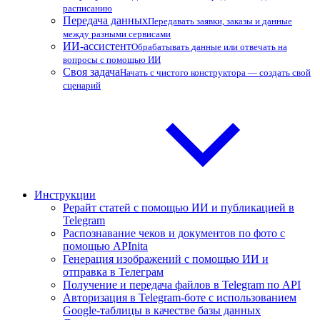
расписанию
Передача данных
Передавать заявки, заказы и данные
между разными сервисами
ИИ-ассистент
Обрабатывать данные или отвечать на
вопросы с помощью ИИ
Своя задача
Начать с чистого конструктора — создать свой
сценарий
Инструкции
Рерайт статей с помощью ИИ и публикацией в
Telegram
Распознавание чеков и документов по фото с
помощью APInita
Генерация изображений с помощью ИИ и
отправка в Телеграм
Получение и передача файлов в Telegram по API
Авторизация в Telegram-боте с использованием
Google-таблицы в качестве базы данных