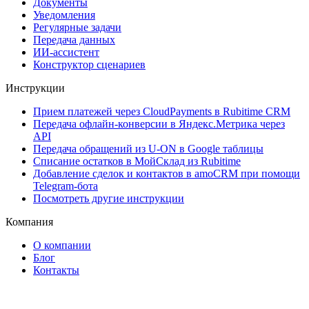
Документы
Уведомления
Регулярные задачи
Передача данных
ИИ-ассистент
Конструктор сценариев
Инструкции
Прием платежей через CloudPayments в Rubitime CRM
Передача офлайн-конверсии в Яндекс.Метрика через
API
Передача обращений из U-ON в Google таблицы
Списание остатков в МойСклад из Rubitime
Добавление сделок и контактов в amoCRM при помощи
Telegram-бота
Посмотреть другие инструкции
Компания
О компании
Блог
Контакты