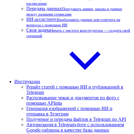
расписанию
Передача данных
Передавать заявки, заказы и данные
между разными сервисами
ИИ-ассистент
Обрабатывать данные или отвечать на
вопросы с помощью ИИ
Своя задача
Начать с чистого конструктора — создать свой
сценарий
Инструкции
Рерайт статей с помощью ИИ и публикацией в
Telegram
Распознавание чеков и документов по фото с
помощью APInita
Генерация изображений с помощью ИИ и
отправка в Телеграм
Получение и передача файлов в Telegram по API
Авторизация в Telegram-боте с использованием
Google-таблицы в качестве базы данных